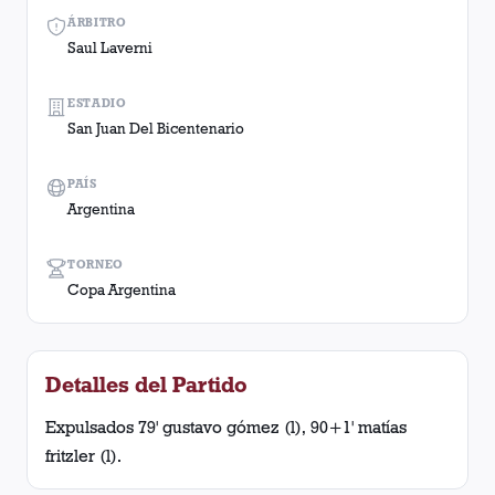
ÁRBITRO
Saul Laverni
ESTADIO
San Juan Del Bicentenario
PAÍS
Argentina
TORNEO
Copa Argentina
Detalles del Partido
Expulsados 79' gustavo gómez (l), 90+1' matías
fritzler (l).