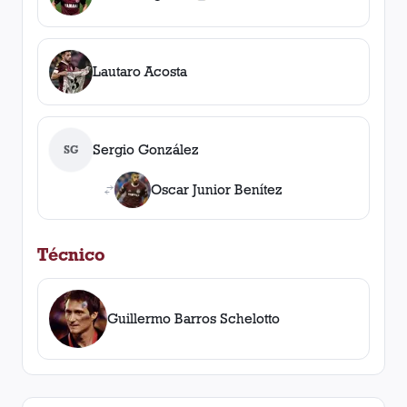
1
amarilla
,
0
roja
s
Lautaro Acosta
Sergio González
SG
Oscar Junior Benítez
Técnico
Guillermo Barros Schelotto