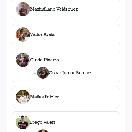
Maximiliano Velázquez
Victor Ayala
Guido Pizarro
Oscar Junior Benítez
Matías Fritzler
Diego Valeri