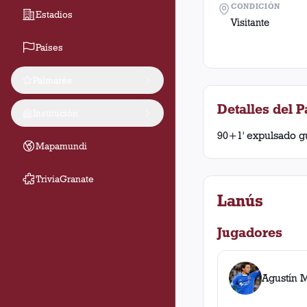
CONDICIÓN
Estadios
Visitante
Países
Palmarés
Detalles del P
Institución
90+1' expulsado gu
Mapamundi
TriviaGranate
Lanús
Jugadores
Agustín 