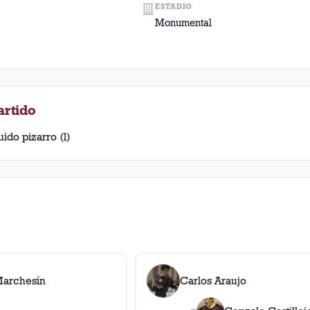
ESTADIO
Monumental
artido
ido pizarro (l)
Marchesín
Carlos Araujo