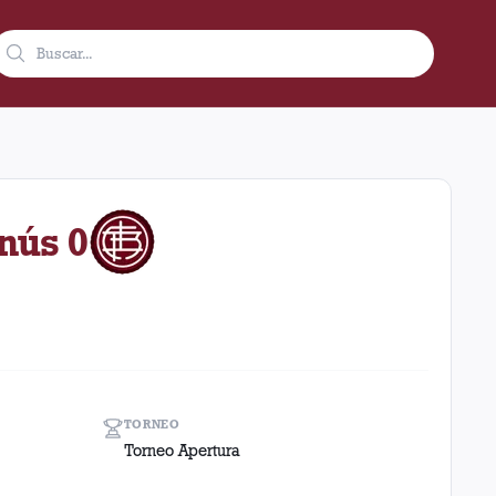
012 como visitante en el estadio Monumental (Argentina). El res
anús 0
TORNEO
Torneo Apertura