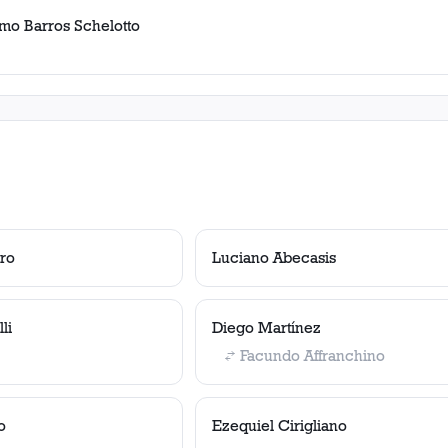
rmo Barros Schelotto
ro
Luciano Abecasis
li
Diego Martínez
Facundo Affranchino
o
Ezequiel Cirigliano