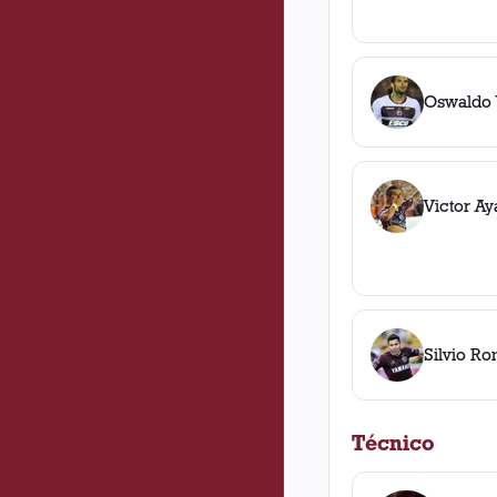
Oswaldo 
Victor Ay
Silvio R
Técnico