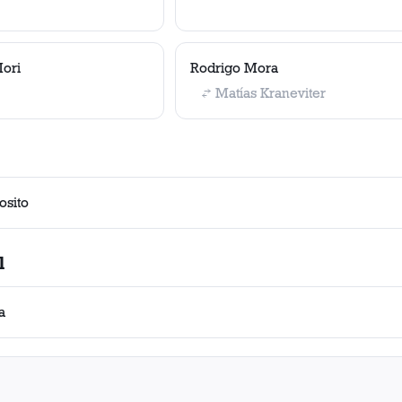
Mori
Rodrigo Mora
Matías Kraneviter
osito
l
a