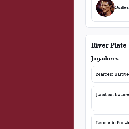
Guille
River Plate
Jugadores
Marcelo Barove
Jonathan Bottinel
Leonardo Ponzi