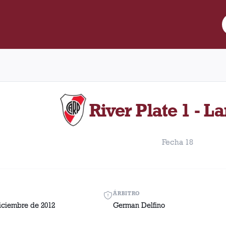
re Lanús y River Plate disputado el Domingo, 2 de diciembre de 2
River Plate 1 - L
Fecha 18
ÁRBITRO
iciembre de 2012
German Delfino