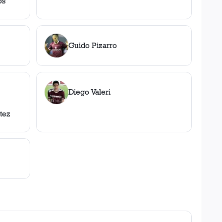
os
Guido Pizarro
Diego Valeri
tez