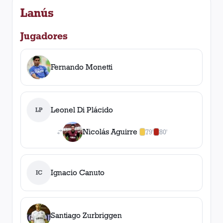
Lanús
Jugadores
Fernando Monetti
Leonel Di Plácido
LP
Nicolás Aguirre
79'
80'
1
amarilla
,
1
roja
Ignacio Canuto
IC
Santiago Zurbriggen