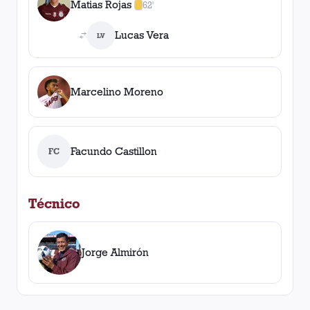
Matias Rojas
62'
1
amarilla
,
0
roja
s
Lucas Vera
LV
Marcelino Moreno
Facundo Castillon
FC
Técnico
Jorge Almirón