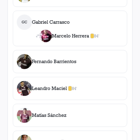
Gabriel Carrasco
GC
Marcelo Herrera
84'
1
amarilla
,
0
roja
s
Fernando Barrientos
Leandro Maciel
84'
1
amarilla
,
0
roja
s
Matías Sánchez