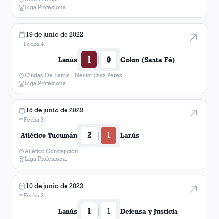
Liga Profesional
19 de junio de 2022
Fecha 4
1
0
|
Lanús
Colon (Santa Fé)
Ciudad De Lanús - Néstor Diaz Pérez
Liga Profesional
15 de junio de 2022
Fecha 3
2
1
|
Atlético Tucumán
Lanús
Atlético Concepción
Liga Profesional
10 de junio de 2022
Fecha 2
1
1
|
Lanús
Defensa y Justicia