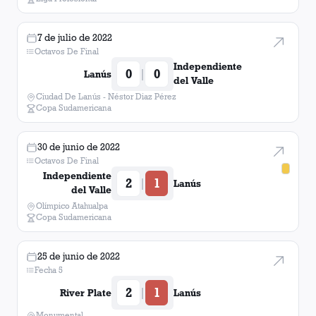
7 de julio de 2022
Octavos De Final
Independiente
0
0
|
Lanús
del Valle
Ciudad De Lanús - Néstor Diaz Pérez
Copa Sudamericana
30 de junio de 2022
Octavos De Final
Independiente
2
1
|
Lanús
del Valle
Olímpico Atahualpa
Copa Sudamericana
25 de junio de 2022
Fecha 5
2
1
|
River Plate
Lanús
Monumental