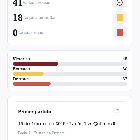
41
Vallas Invictas
18
Tarjetas amarillas
0
Tarjetas rojas
Victorias
45
Empates
30
Derrotas
37
Primer partido
15 de febrero de 2015
·
Lanús
1
vs
Quilmes
0
Fecha 1
-
Torneo de Primera