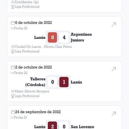
Estudiantes (lp)
Liga Profesional
Crucero del Norte
1
victoria
6 de octubre de 2022
Aldosivi
1
victoria
Fecha 23
Argentinos
0
4
|
Lanús
San Martín (Formosa)
1
victoria
Juniors
Ciudad De Lanús - Néstor Diaz Pérez
Liga Profesional
Patronato
1
victoria
2 de octubre de 2022
Metropolitanos
1
victoria
Fecha 22
Talleres
0
1
|
Lanús
Barcelona
1
victoria
(Córdoba)
Mario Alberto Kempes
Liga Profesional
Barracas Central
1
victoria
24 de septiembre de 2022
Montevideo Wanderers
1
victoria
Fecha 21
2
0
|
Lanús
San Lorenzo
Quilmes
1
victoria