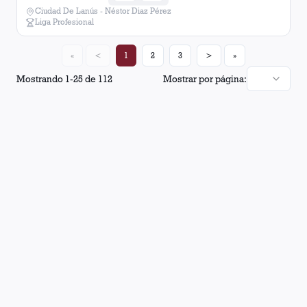
Ciudad De Lanús - Néstor Diaz Pérez
Liga Profesional
«
<
1
2
3
>
»
Mostrando
1
-
25
de
112
Mostrar por página: