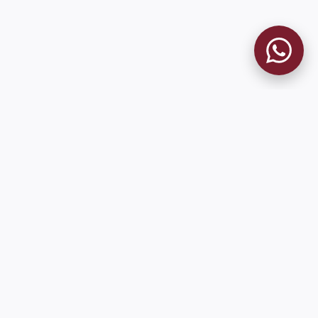
MUSEO GRANATE
El Museo
Historia del Club
Historia del Museo
Misión
Socios Fundadores
Cambios en la web
Contacto