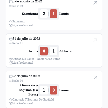
5 de agosto de 2022
Fecha 12
2
1
|
Sarmiento
Lanús
Sarmiento
Liga Profesional
31 de julio de 2022
Fecha 11
0
1
|
Lanús
Aldosivi
Ciudad De Lanús - Néstor Diaz Pérez
Liga Profesional
23 de julio de 2022
Fecha 10
Gimnasia y
1
0
|
Esgrima (La
Lanús
Plata)
Gimnasia Y Esgrima De Banfield
Liga Profesional