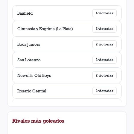
Banfield
4
victorias
Gimnasia y Esgrima (La Plata)
3
victorias
Boca Juniors
2
victorias
San Lorenzo
2
victorias
Newell's Old Boys
2
victorias
Rosario Central
2
victorias
Atlético Tucumán
2
victorias
Rivales más goleados
Temperley
2
victorias