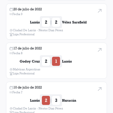
20 de julio de 2022
Fecha 9
2
2
|
Lanús
Vélez Sarsfield
Ciudad De Lanús - Néstor Diaz Pérez
Liga Profesional
17 de julio de 2022
Fecha 8
2
1
|
Godoy Cruz
Lanús
Malvinas Argentinas
Liga Profesional
10 de julio de 2022
Fecha 7
2
3
|
Lanús
Huracán
Ciudad De Lanús - Néstor Diaz Pérez
Liga Profesional