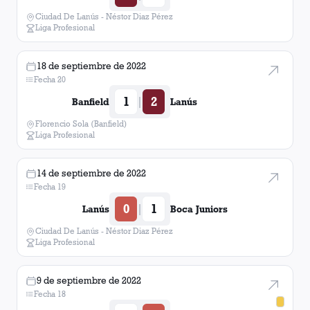
Ciudad De Lanús - Néstor Diaz Pérez
Liga Profesional
Vélez Sarsfield
1
victoria
18 de septiembre de 2022
Nueva Chicago
1
victoria
Fecha 20
1
2
|
Banfield
Lanús
Estudiantes (La Plata)
1
victoria
Florencio Sola (Banfield)
Liga Profesional
Independiente
1
victoria
14 de septiembre de 2022
Tigre
1
victoria
Fecha 19
0
1
|
Lanús
Boca Juniors
Talleres (Córdoba)
1
victoria
Ciudad De Lanús - Néstor Diaz Pérez
Liga Profesional
Colon (Santa Fé)
1
victoria
9 de septiembre de 2022
Fecha 18