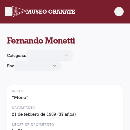
MUSEO GRANATE
Fernando Monetti jugó 112 partidos para Lanús. Obtuvo 45 vic
Fernando Monetti
Categoría:
Era:
APODO
“
Mono
”
NACIMIENTO
21 de febrero de 1989
(37 años)
LUGAR DE NACIMIENTO