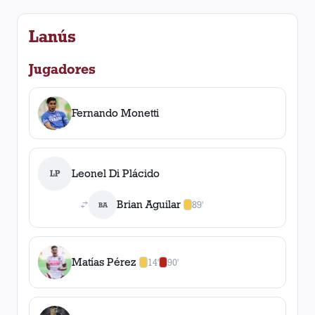
Lanús
Jugadores
Fernando Monetti
Leonel Di Plácido
LP
Brian Aguilar
89'
BA
1
amarilla
,
0
roja
s
Matías Pérez
14'
90'
1
amarilla
,
1
roja