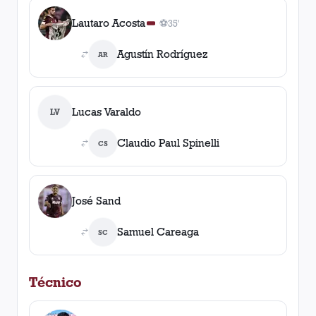
Lautaro Acosta
⚽
35'
1
gol
, 35'
Agustín Rodríguez
AR
Lucas Varaldo
LV
Claudio Paul Spinelli
CS
José Sand
Samuel Careaga
SC
Técnico