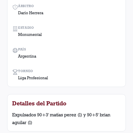
ÁRBITRO
Darío Herrera
ESTADIO
Monumental
PAÍS
Argentina
TORNEO
Liga Profesional
Detalles del Partido
Expulsados 90+3' matías perez (l) y 90+5' brian
aguilar (l)