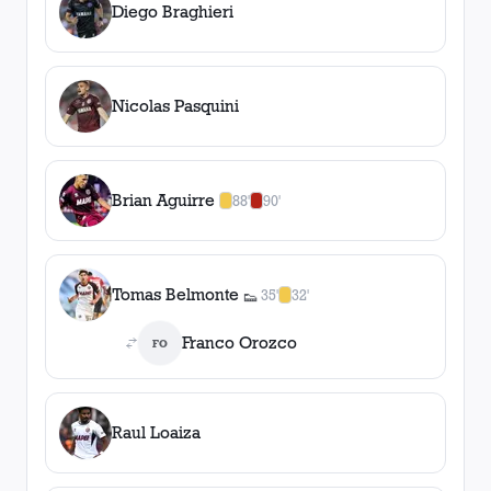
Diego Braghieri
Nicolas Pasquini
Brian Aguirre
88'
90'
1
amarilla
,
1
roja
Tomas Belmonte
35'
32'
👟
1
asistencia
1
amarilla
,
0
roja
s
Franco Orozco
FO
Raul Loaiza