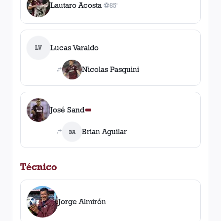
Lautaro Acosta
⚽
85'
1
gol
, 85'
Lucas Varaldo
LV
Nicolas Pasquini
José Sand
Brian Aguilar
BA
Técnico
Jorge Almirón