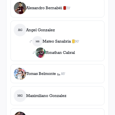
Alexandro Bernabéi
70'
0
amarilla
s
,
1
roja
Angel Gonzalez
AG
Mateo Sanabria
90'
MS
1
amarilla
,
0
roja
s
Yonathan Cabral
Tomas Belmonte
85'
👟
1
asistencia
Maximiliano Gonzalez
MG