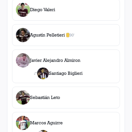
Diego Valeri
Agustín Pelletieri
90'
1
amarilla
,
0
roja
s
Javier Alejandro Almiron
Santiago Biglieri
Sebastián Leto
Marcos Aguirre