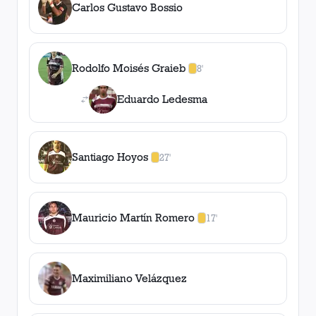
Carlos Gustavo Bossio
Rodolfo Moisés Graieb
8'
1
amarilla
,
0
roja
s
Eduardo Ledesma
Santiago Hoyos
27'
1
amarilla
,
0
roja
s
Mauricio Martín Romero
17'
1
amarilla
,
0
roja
s
Maximiliano Velázquez