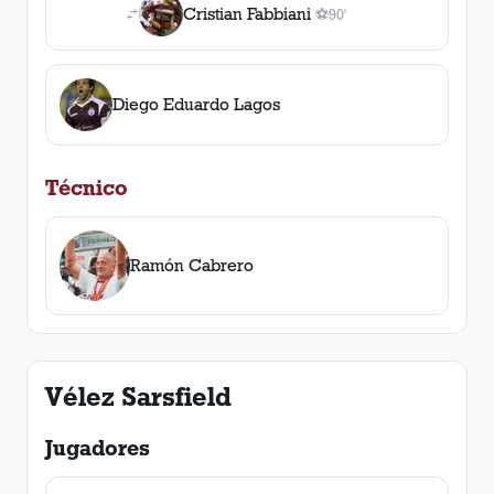
Cristian Fabbiani
⚽
90'
1
gol
, 90'
Diego Eduardo Lagos
Técnico
Ramón Cabrero
Vélez Sarsfield
Jugadores