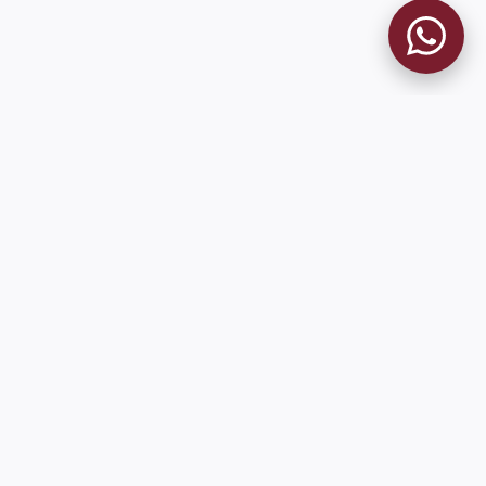
MUSEO GRANATE
El Museo
Historia del Club
Historia del Museo
Misión
Socios Fundadores
Contacto
Pioneros en el mundo en integrar oficialmente las estadísticas
históricas de forma online