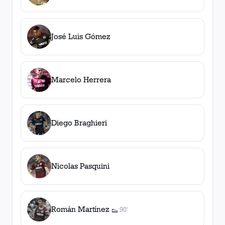
José Luis Gómez
Marcelo Herrera
Diego Braghieri
Nicolas Pasquini
Román Martínez
90'
👟
1
asistencia