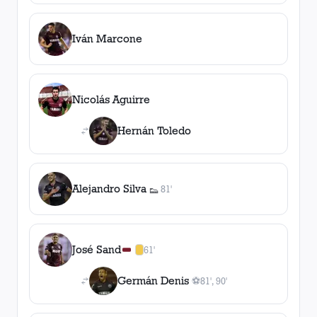
Iván Marcone
Nicolás Aguirre
Hernán Toledo
Alejandro Silva
81'
👟
1
asistencia
José Sand
61'
1
amarilla
,
0
roja
s
Germán Denis
⚽
81', 90'
2
gol
es
, 81', 90'