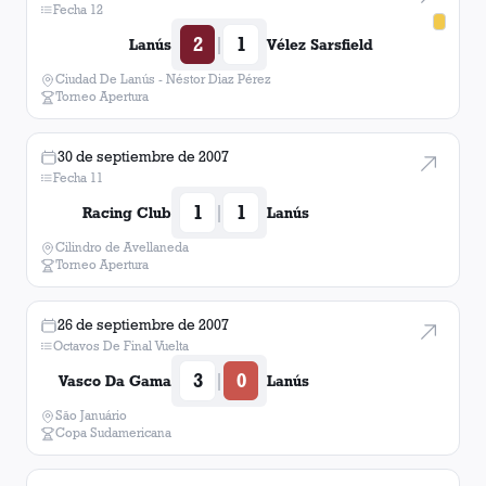
Fecha 12
2
1
|
Lanús
Vélez Sarsfield
Ciudad De Lanús - Néstor Diaz Pérez
Torneo Apertura
30 de septiembre de 2007
Fecha 11
1
1
|
Racing Club
Lanús
Cilindro de Avellaneda
Torneo Apertura
26 de septiembre de 2007
Octavos De Final Vuelta
3
0
|
Vasco Da Gama
Lanús
São Januário
Copa Sudamericana