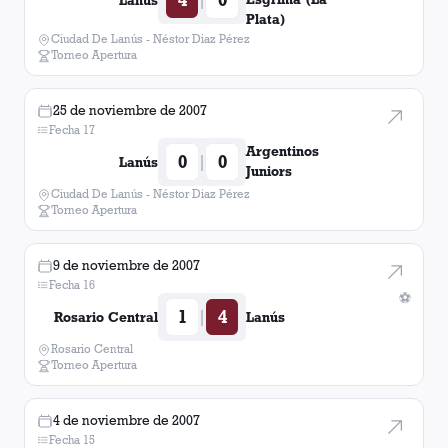
Lanús
Atlético Rafaela
1
victoria
Plata)
Ciudad De Lanús - Néstor Diaz Pérez
Torneo Apertura
Instituto (Córdoba)
1
victoria
25 de noviembre de 2007
Tigre
1
victoria
Fecha 17
Argentinos
0
0
|
Lanús
San Martín (San Juan)
1
victoria
Juniors
Ciudad De Lanús - Néstor Diaz Pérez
Torneo Apertura
Independiente
1
victoria
9 de noviembre de 2007
Fecha 16
⚽
1
4
|
Rosario Central
Lanús
Rosario Central
Torneo Apertura
4 de noviembre de 2007
Fecha 15