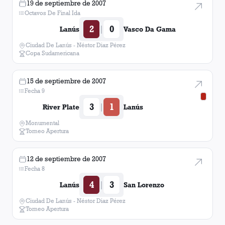
19 de septiembre de 2007
Octavos De Final Ida
2
0
|
Lanús
Vasco Da Gama
Ciudad De Lanús - Néstor Diaz Pérez
Copa Sudamericana
15 de septiembre de 2007
Fecha 9
3
1
|
River Plate
Lanús
Monumental
Torneo Apertura
12 de septiembre de 2007
Fecha 8
4
3
|
Lanús
San Lorenzo
Ciudad De Lanús - Néstor Diaz Pérez
Torneo Apertura