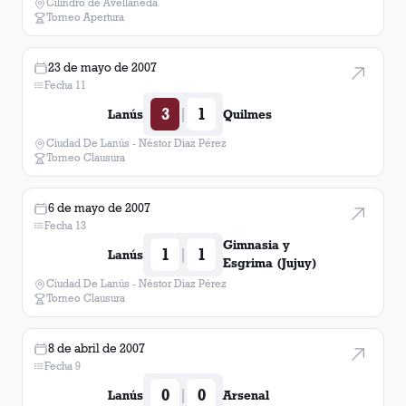
Cilindro de Avellaneda
Torneo Apertura
23 de mayo de 2007
Fecha 11
3
1
|
Lanús
Quilmes
Ciudad De Lanús - Néstor Diaz Pérez
Torneo Clausura
6 de mayo de 2007
Fecha 13
Gimnasia y
1
1
|
Lanús
Esgrima (Jujuy)
Ciudad De Lanús - Néstor Diaz Pérez
Torneo Clausura
8 de abril de 2007
Fecha 9
0
0
|
Lanús
Arsenal