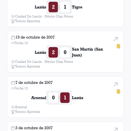
2
1
|
Lanús
Tigre
Ciudad De Lanús - Néstor Diaz Pérez
Torneo Apertura
19 de octubre de 2007
Fecha 14
San Martín (San
2
0
|
Lanús
Juan)
Ciudad De Lanús - Néstor Diaz Pérez
Torneo Apertura
7 de octubre de 2007
Fecha 13
0
1
|
Arsenal
Lanús
Arsenal
Torneo Apertura
3 de octubre de 2007