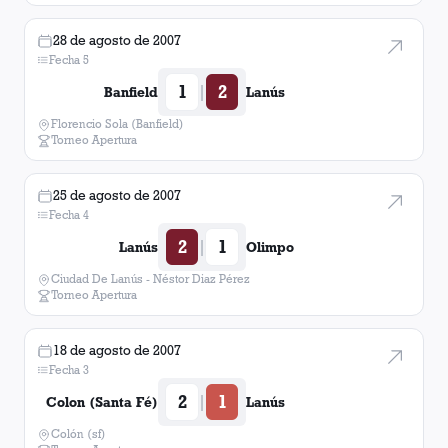
28 de agosto de 2007
Fecha 5
1
2
|
Banfield
Lanús
Florencio Sola (Banfield)
Torneo Apertura
25 de agosto de 2007
Fecha 4
2
1
|
Lanús
Olimpo
Ciudad De Lanús - Néstor Diaz Pérez
Torneo Apertura
18 de agosto de 2007
Fecha 3
2
1
|
Colon (Santa Fé)
Lanús
Colón (sf)