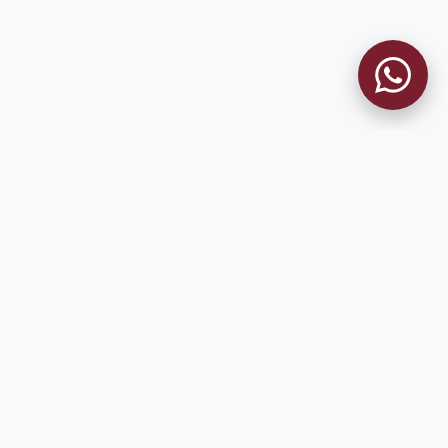
MUSEO GRANATE
El Museo
Historia del Club
Historia del Museo
Misión
Socios Fundadores
Cambios en la web
Contacto