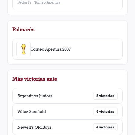
Fecha 19
-
Torneo Apertura
Palmarés
Torneo Apertura 2007
Más victorias ante
Argentinos Juniors
5
victorias
Vélez Sarsfield
4
victorias
Newell's Old Boys
4
victorias