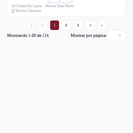
Ciudad De Lanús - Néstor Diaz Pérez
Torneo Clausura
«
<
1
2
3
>
»
Mostrando
1
-
25
de
114
Mostrar por página: