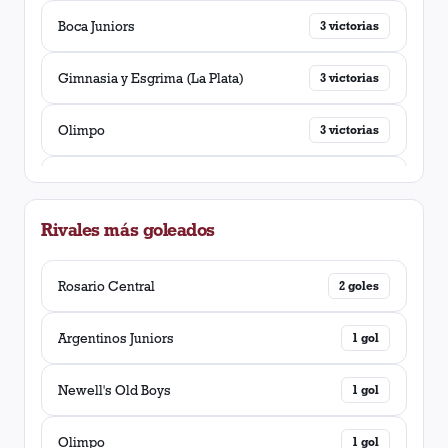
Boca Juniors
3
victorias
Gimnasia y Esgrima (La Plata)
3
victorias
Olimpo
3
victorias
Quilmes
2
victorias
Rivales más goleados
Banfield
2
victorias
San Lorenzo
Rosario Central
2
victorias
2
goles
River Plate
Argentinos Juniors
2
victorias
1
gol
Rosario Central
Newell's Old Boys
2
victorias
1
gol
Colon (Santa Fé)
Olimpo
2
victorias
1
gol