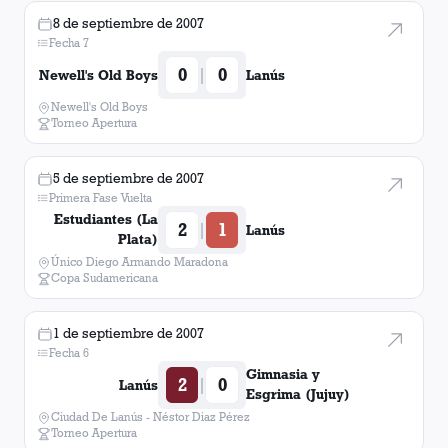
8 de septiembre de 2007
Fecha 7
0
0
|
Newell's Old Boys
Lanús
Newell's Old Boys
Torneo Apertura
5 de septiembre de 2007
Primera Fase Vuelta
Estudiantes (La
2
1
|
Lanús
Plata)
Único Diego Armando Maradona
Copa Sudamericana
1 de septiembre de 2007
Fecha 6
Gimnasia y
2
0
|
Lanús
Esgrima (Jujuy)
Ciudad De Lanús - Néstor Diaz Pérez
Torneo Apertura