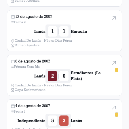
Torneo Apertura
12 de agosto de 2007
Fecha 2
1
1
|
Lanús
Huracán
Ciudad De Lanús - Néstor Diaz Pérez
Torneo Apertura
8 de agosto de 2007
Primera Fase Ida
Estudiantes (La
2
0
|
Lanús
Plata)
Ciudad De Lanús - Néstor Diaz Pérez
Copa Sudamericana
4 de agosto de 2007
Fecha 1
5
3
|
Independiente
Lanús