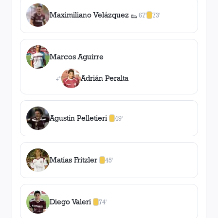
Maximiliano Velázquez
67'
73'
👟
1
asistencia
1
amarilla
,
0
roja
s
Marcos Aguirre
Adrián Peralta
Agustín Pelletieri
49'
1
amarilla
,
0
roja
s
Matías Fritzler
45'
1
amarilla
,
0
roja
s
Diego Valeri
74'
1
amarilla
,
0
roja
s