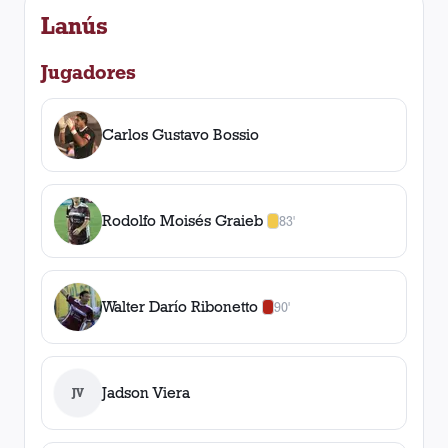
Lanús
Jugadores
Carlos Gustavo Bossio
Rodolfo Moisés Graieb
83'
1
amarilla
,
0
roja
s
Walter Darío Ribonetto
90'
0
amarilla
s
,
1
roja
Jadson Viera
JV