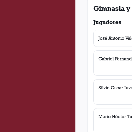
Gimnasia y 
Jugadores
José Antonio Val
Gabriel Fernan
Silvio Oscar Iuv
Mario Héctor T