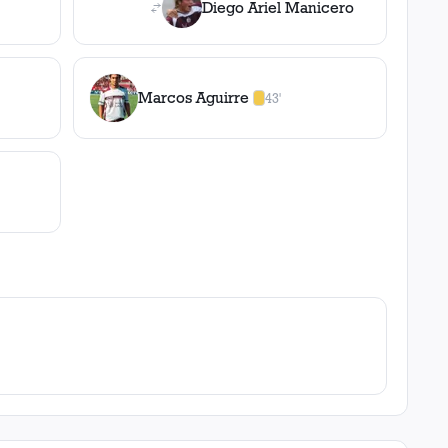
Diego Ariel Manicero
Marcos Aguirre
43'
1
amarilla
,
0
roja
s