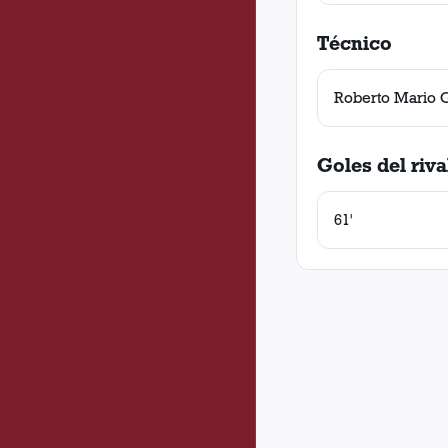
Técnico
Roberto Mario
Goles del riva
61'