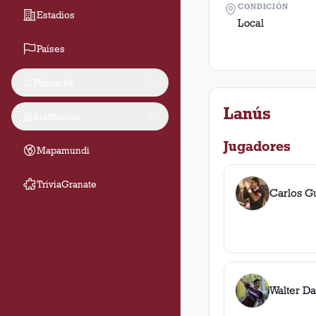
CONDICIÓN
Estadios
Local
Países
Palmarés
Lanús
Institución
Jugadores
Mapamundi
TriviaGranate
Carlos G
Walter Da