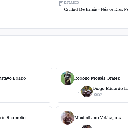
ESTADIO
Ciudad De Lanús - Néstor Diaz P
ustavo Bossio
Rodolfo Moisés Graieb
Diego Eduardo L
⚽
90'
1
gol
, 90'
río Ribonetto
Maximiliano Velázquez