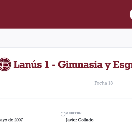
re Lanús y Gimnasia y Esgrima (Jujuy) disputado el Domingo, 6 d
Lanús 1 - Gimnasia y Esg
Fecha 13
ÁRBITRO
ayo de 2007
Javier Collado