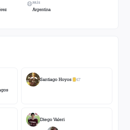
PAÍS
érez
Argentina
Santiago Hoyos
47'
1
amarilla
,
0
roja
s
agos
Diego Valeri