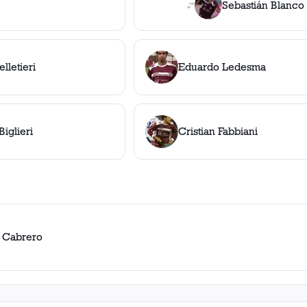
Sebastián Blanco
lletieri
Eduardo Ledesma
Biglieri
Cristian Fabbiani
 Cabrero