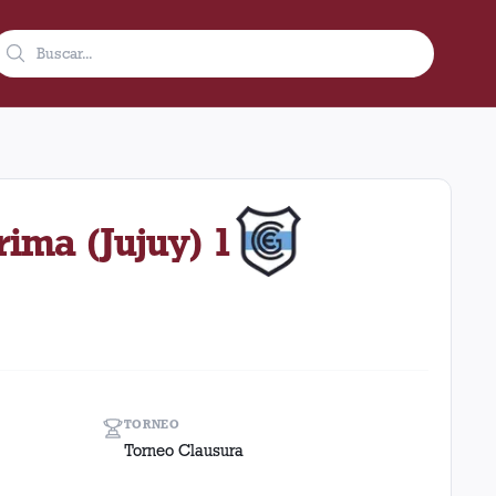
e mayo de 2007 en condición de local en el estadio Ciudad De La
rima (Jujuy) 1
TORNEO
Torneo Clausura