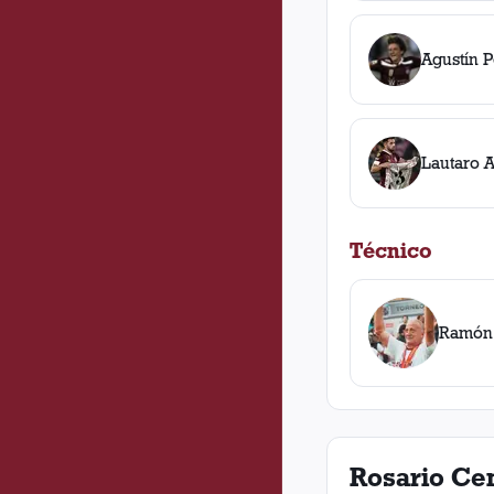
Agustín Pe
Lautaro 
Técnico
Ramón
Rosario Cen