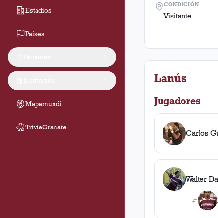
CONDICIÓN
Estadios
Visitante
Países
Palmarés
Lanús
Institución
Jugadores
Mapamundi
TriviaGranate
Carlos G
Walter Da