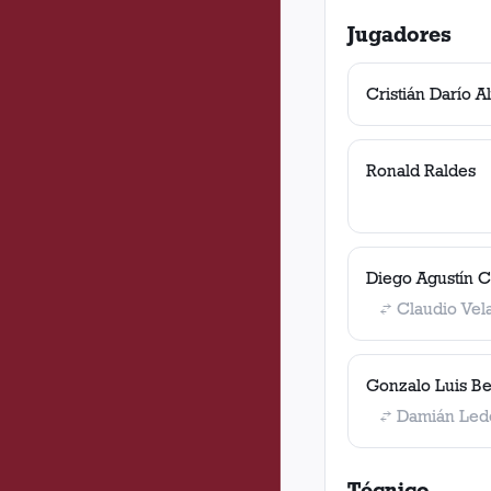
Jugadores
Cristián Darío A
Ronald Raldes
Diego Agustín C
Claudio Vel
Gonzalo Luis Be
Damián Le
Técnico