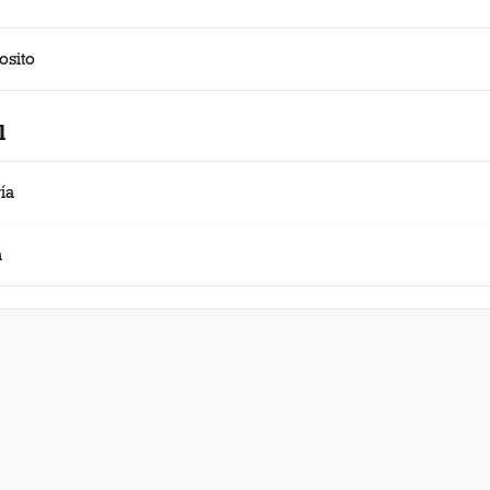
osito
l
ía
a