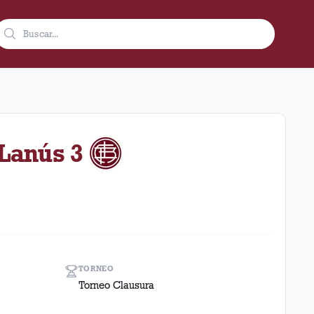
07 como visitante en el estadio Rosario Central (Argentina). El 
 Lanús 3
TORNEO
Torneo Clausura