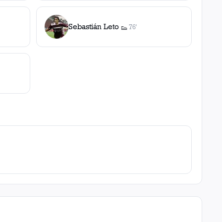
Sebastián Leto
76'
👟
1
asistencia
lla
,
0
roja
s