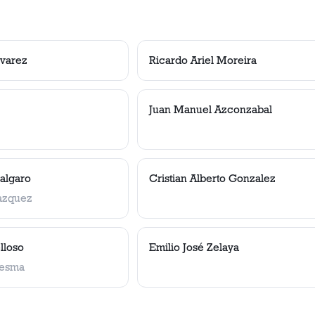
lvarez
Ricardo Ariel Moreira
Juan Manuel Azconzabal
algaro
Cristian Alberto Gonzalez
azquez
lloso
Emilio José Zelaya
desma