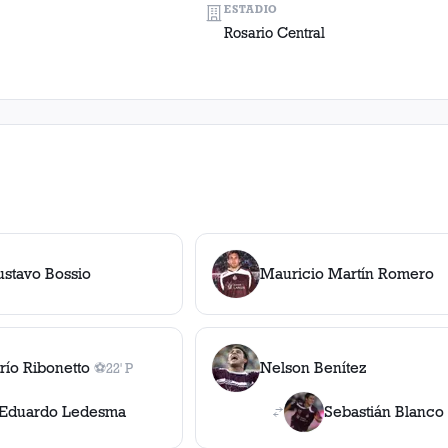
ESTADIO
Rosario Central
ustavo Bossio
Mauricio Martín Romero
río Ribonetto
Nelson Benítez
⚽
22' P
1
gol
, 22' P
Eduardo Ledesma
Sebastián Blanco