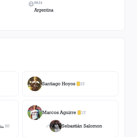
PAÍS
Argentina
Santiago Hoyos
33'
1
amarilla
,
0
roja
s
Marcos Aguirre
13'
1
amarilla
,
0
roja
s
Sebastián Salomon
90'
👟
1
asistencia