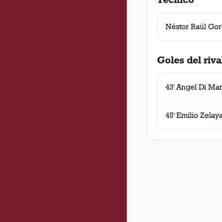
Néstor Raúl Gor
Goles del riva
43' Angel Di Mar
45' Emilio Zelay