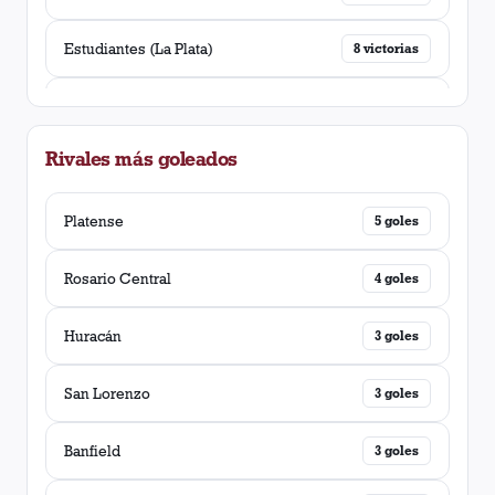
Estudiantes (La Plata)
8
victorias
Rosario Central
7
victorias
Rivales más goleados
Chacarita Juniors
7
victorias
Argentinos Juniors
Platense
7
victorias
5
goles
Racing Club
Rosario Central
6
victorias
4
goles
Ferro Carril Oeste
Huracán
5
victorias
3
goles
San Lorenzo
San Lorenzo
5
victorias
3
goles
Tigre
Banfield
5
victorias
3
goles