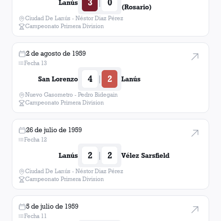
3
0
|
Lanús
(Rosario)
Ciudad De Lanús - Néstor Diaz Pérez
Campeonato Primera Division
2 de agosto de 1959
Fecha 13
4
2
|
San Lorenzo
Lanús
Nuevo Gasometro - Pedro Bidegain
Campeonato Primera Division
26 de julio de 1959
Fecha 12
2
2
|
Lanús
Vélez Sarsfield
Ciudad De Lanús - Néstor Diaz Pérez
Campeonato Primera Division
5 de julio de 1959
Fecha 11