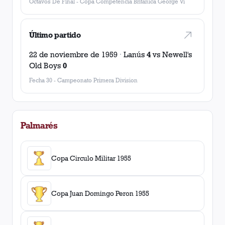
Octavos De Final
-
Copa Competencia Británica George Vi
Último partido
22 de noviembre de 1959
·
Lanús
4
vs
Newell's
Old Boys
0
Fecha 30
-
Campeonato Primera Division
Palmarés
Copa Circulo Militar 1955
Copa Juan Domingo Peron 1955