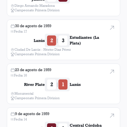
Diego Armando Maradona
Campeonato Primera Division
30 de agosto de 1959
Fecha 17
Estudiantes (La
2
3
|
Lanús
Plata)
Ciudad De Lanús - Néstor Diaz Pérez
Campeonato Primera Division
23 de agosto de 1959
Fecha 16
2
1
|
River Plate
Lanús
Monumental
Campeonato Primera Division
9 de agosto de 1959
Fecha 14
Central Córdoba