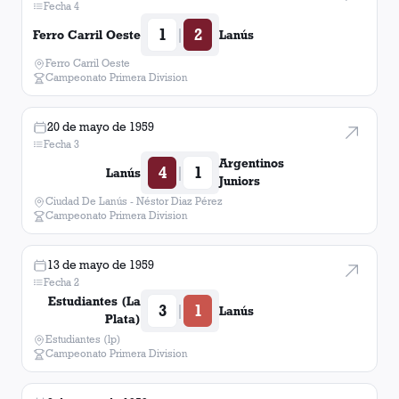
Fecha 4
1
2
|
Ferro Carril Oeste
Lanús
Ferro Carril Oeste
Campeonato Primera Division
20 de mayo de 1959
Fecha 3
Argentinos
4
1
|
Lanús
Juniors
Ciudad De Lanús - Néstor Diaz Pérez
Campeonato Primera Division
13 de mayo de 1959
Fecha 2
Estudiantes (La
3
1
|
Lanús
Plata)
Estudiantes (lp)
Campeonato Primera Division