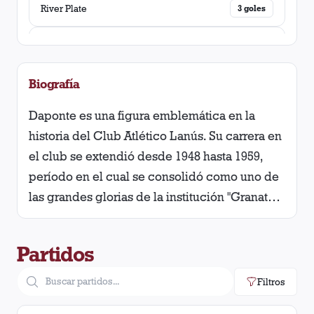
Boca Juniors
River Plate
4
victorias
3
goles
Platense
Gimnasia y Esgrima (La Plata)
3
victorias
3
goles
Atlanta
Boca Juniors
3
victorias
3
goles
Biografía
Daponte es una figura emblemática en la
Temperley
Chacarita Juniors
3
victorias
2
goles
historia del Club Atlético Lanús. Su carrera en
Banfield
Racing Club
el club se extendió desde 1948 hasta 1959,
3
victorias
2
goles
período en el cual se consolidó como uno de
Argentino de Quilmes
Tigre
2
victorias
1
gol
las grandes glorias de la institución "Granate".
Se destacaba por su polifuncionalidad y
Unión (Santa Fé)
Atlanta
2
victorias
1
gol
poder cubrir varios puestos cuando así era
Partidos
necesario, su técnica depurada y una visión
Central Córdoba (Rosario)
Vélez Sarsfield
2
victorias
1
gol
de juego adelantada para su época. Podía
Filtros
cumplir funciones tanto defensivas como de
Nueva Chicago
Estudiantes (La Plata)
2
victorias
1
gol