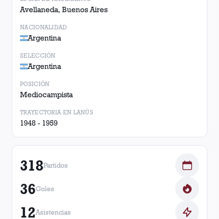
Avellaneda, Buenos Aires
NACIONALIDAD
Argentina
SELECCIÓN
Argentina
POSICIÓN
Mediocampista
TRAYECTORIA EN LANÚS
1948 - 1959
318
Partidos
36
Goles
12
Asistencias