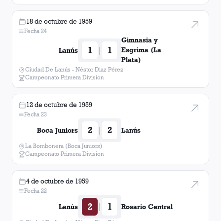
18 de octubre de 1959
Fecha 24
Gimnasia y
1
1
|
Esgrima (La
Lanús
Plata)
Ciudad De Lanús - Néstor Diaz Pérez
Campeonato Primera Division
12 de octubre de 1959
Fecha 23
2
2
|
Boca Juniors
Lanús
La Bombonera (Boca Juniors)
Campeonato Primera Division
4 de octubre de 1959
Fecha 22
2
1
|
Lanús
Rosario Central