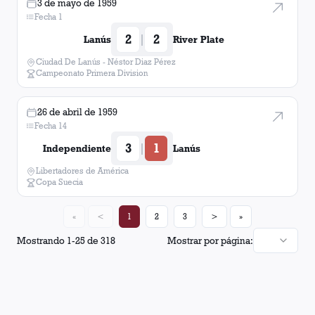
3 de mayo de 1959
Fecha 1
2
2
|
Lanús
River Plate
Ciudad De Lanús - Néstor Diaz Pérez
Campeonato Primera Division
26 de abril de 1959
Fecha 14
3
1
|
Independiente
Lanús
Libertadores de América
Copa Suecia
«
<
1
2
3
>
»
Mostrando
1
-
25
de
318
Mostrar por página: