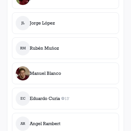
Jorge López
JL
Rubén Muñoz
RM
Manuel Blanco
Eduardo Curia
EC
⚽
13'
1
gol
, 13'
Angel Rambert
AR