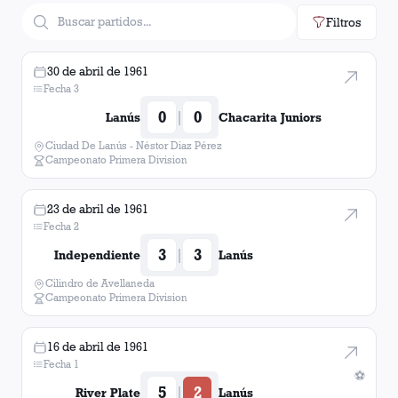
Filtros
30 de abril de 1961
Fecha 3
0
0
|
Lanús
Chacarita Juniors
Ciudad De Lanús - Néstor Diaz Pérez
Campeonato Primera Division
23 de abril de 1961
Fecha 2
3
3
|
Independiente
Lanús
Cilindro de Avellaneda
Campeonato Primera Division
16 de abril de 1961
Fecha 1
⚽
5
2
|
River Plate
Lanús