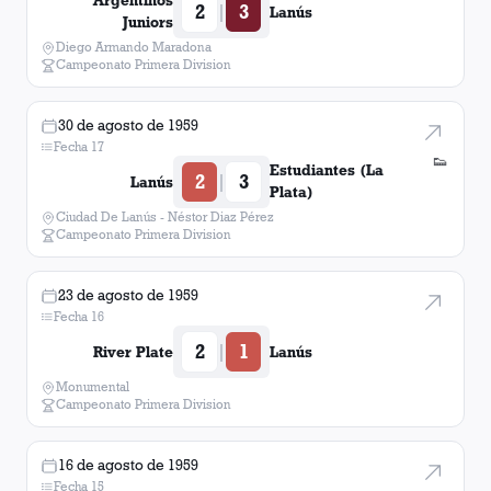
Argentinos
2
3
|
Lanús
Juniors
Diego Armando Maradona
Campeonato Primera Division
30 de agosto de 1959
Fecha 17
👟
Estudiantes (La
2
3
|
Lanús
Plata)
Ciudad De Lanús - Néstor Diaz Pérez
Campeonato Primera Division
23 de agosto de 1959
Fecha 16
2
1
|
River Plate
Lanús
Monumental
Campeonato Primera Division
16 de agosto de 1959
Fecha 15