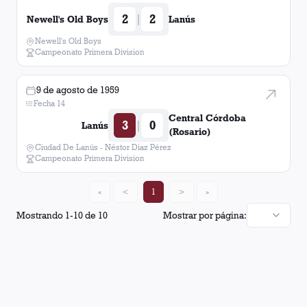
2
2
|
Newell's Old Boys
Lanús
Newell's Old Boys
Campeonato Primera Division
9 de agosto de 1959
Fecha 14
Central Córdoba
3
0
|
Lanús
(Rosario)
Ciudad De Lanús - Néstor Diaz Pérez
Campeonato Primera Division
«
<
1
>
»
Mostrando
1
-
10
de
10
Mostrar por página: