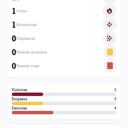
1
Goles
1
Asistencias
0
Capitanías
0
Tarjetas amarillas
0
Tarjetas rojas
Victorias
3
Empates
3
Derrotas
4