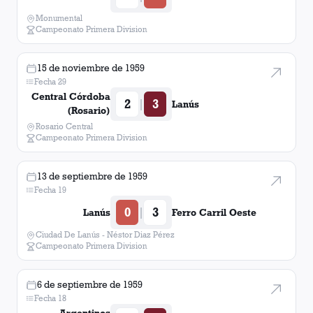
Monumental
Campeonato Primera Division
15 de noviembre de 1959
Fecha 29
Central Córdoba
2
3
|
Lanús
(Rosario)
Rosario Central
Campeonato Primera Division
13 de septiembre de 1959
Fecha 19
0
3
|
Lanús
Ferro Carril Oeste
Ciudad De Lanús - Néstor Diaz Pérez
Campeonato Primera Division
6 de septiembre de 1959
Fecha 18