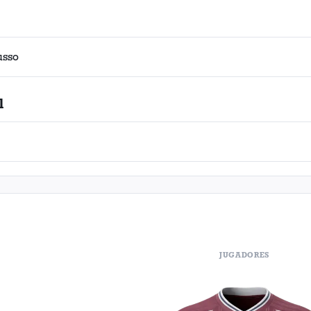
usso
l
JUGADORES