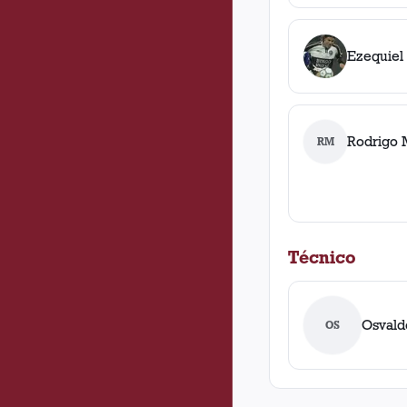
Ezequiel
Rodrigo 
RM
Técnico
Osvald
OS