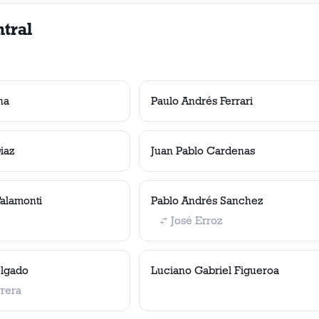
tral
na
Paulo Andrés Ferrari
iaz
Juan Pablo Cardenas
alamonti
Pablo Andrés Sanchez
José Erroz
elgado
Luciano Gabriel Figueroa
rera