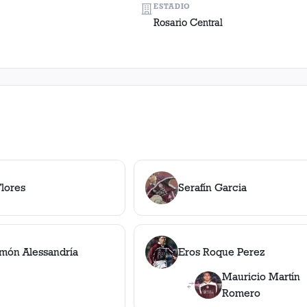
ESTADIO
Rosario Central
Flores
Serafín Garcia
món Alessandría
Eros Roque Perez
Mauricio Martín
Romero