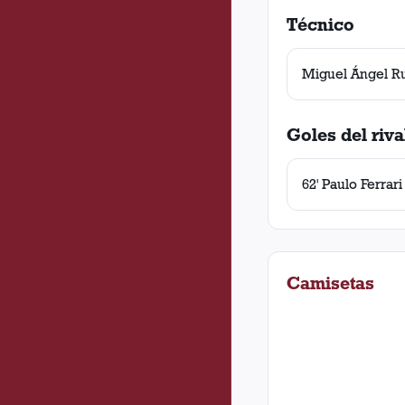
Técnico
Miguel Ángel R
Goles del riva
62' Paulo Ferrari
Camisetas