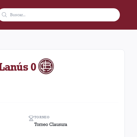
003 como visitante en el estadio Rosario Central (Argentina). El
 Lanús 0
TORNEO
Torneo Clausura