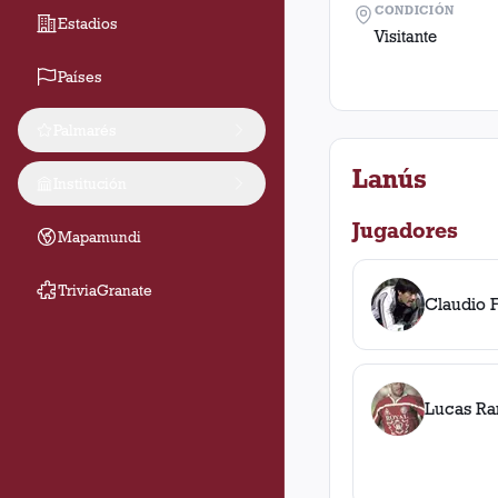
CONDICIÓN
Estadios
Visitante
Países
Palmarés
Lanús
Institución
Jugadores
Mapamundi
TriviaGranate
Claudio 
Lucas Ra