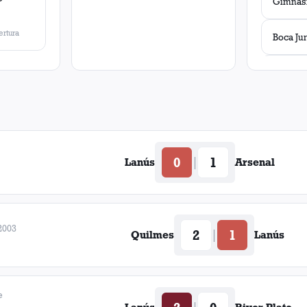
rtura
Boca Ju
Olimpo
0
1
|
Lanús
Arsenal
2003
2
1
|
Quilmes
Lanús
e