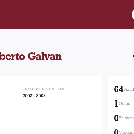
jugó 64 partidos para Lanús, convirtió 1 gol. Obtuvo 19 victorias
lberto Galvan
64
TRAYECTORIA EN LANÚS
Parti
2002 - 2003
1
Goles
0
Asisten
0
Capitan