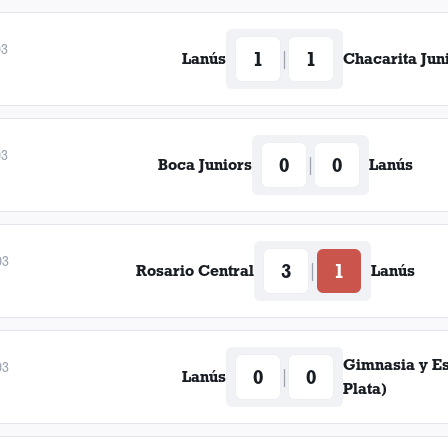
03
1
1
|
Lanús
Chacarita Jun
03
0
0
|
Boca Juniors
Lanús
03
3
1
|
Rosario Central
Lanús
Gimnasia y E
03
0
0
|
Lanús
Plata)