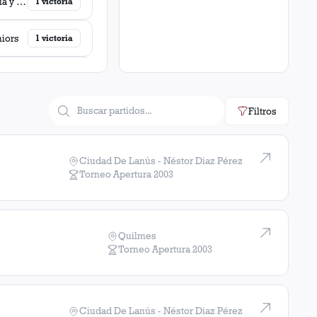
Gimnasia y Esgrima (La Plata)
1
victoria
niors
1
victoria
Talleres (Córdoba)
1
victoria
Filtros
Colon (Santa Fé)
1
victoria
1
victoria
Ciudad De Lanús - Néstor Diaz Pérez
Torneo Apertura
2003
Atlético Rafaela
1
victoria
Vélez Sarsfield
1
victoria
Quilmes
Torneo Apertura
2003
Huracán (Tres Arroyos)
1
victoria
Estudiantes (La Plata)
1
victoria
Ciudad De Lanús - Néstor Diaz Pérez