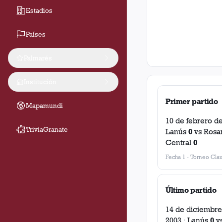
Estadios
Países
Palmarés
Institución
Primer partido
Mapamundi
10 de febrero d
TriviaGranate
Lanús
0
vs
Rosa
Central
0
Fecha 1
-
Torneo Clau
Último partido
14 de diciembre
2003
·
Lanús
0
v