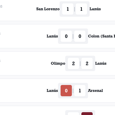
03
1
1
|
San Lorenzo
Lanús
3
0
0
|
Lanús
Colon (Santa 
3
2
2
|
Olimpo
Lanús
0
1
|
Lanús
Arsenal