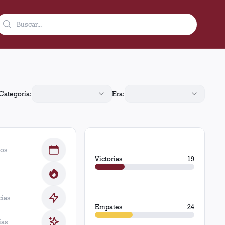
, 24 empates y 21 derrotas.
Categoría:
Era:
dos
Victorias
19
cias
Empates
24
ías