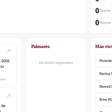
0
Tarjetas
0
Tarjetas
Palmarés
Más vict
Huracá
e 2002
·
Sin títulos registrados
rio
Racing 
sura
River Pl
 de
s