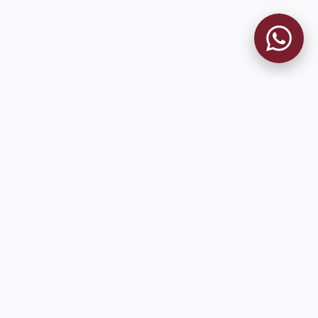
MUSEO GRANATE
El Museo
Historia del Club
Historia del Museo
Misión
Socios Fundadores
Cambios en la web
Contacto
Pioneros en el mundo en integrar oficialmente las estadísticas