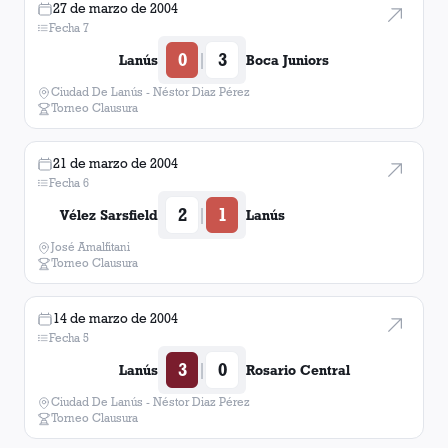
27 de marzo de 2004
Fecha 7
0
3
|
Lanús
Boca Juniors
Ciudad De Lanús - Néstor Diaz Pérez
Torneo Clausura
21 de marzo de 2004
Fecha 6
2
1
|
Vélez Sarsfield
Lanús
José Amalfitani
Torneo Clausura
14 de marzo de 2004
Fecha 5
3
0
|
Lanús
Rosario Central
Ciudad De Lanús - Néstor Diaz Pérez
Torneo Clausura