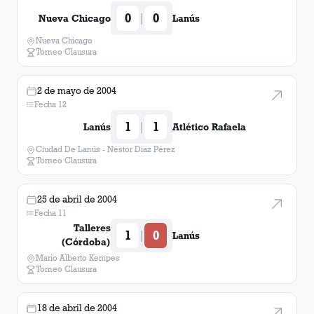
0
0
|
Nueva Chicago
Lanús
Nueva Chicago
Torneo Clausura
2 de mayo de 2004
Fecha 12
1
1
|
Lanús
Atlético Rafaela
Ciudad De Lanús - Néstor Diaz Pérez
Torneo Clausura
25 de abril de 2004
Fecha 11
Talleres
1
0
|
Lanús
(Córdoba)
Mario Alberto Kempes
Torneo Clausura
18 de abril de 2004