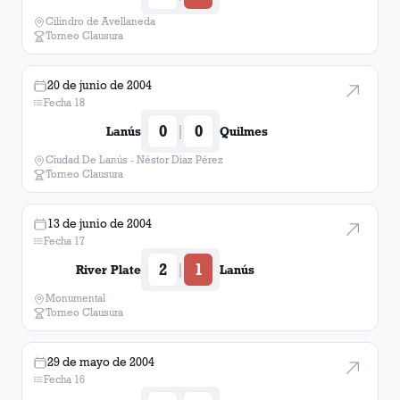
Cilindro de Avellaneda
Torneo Clausura
20 de junio de 2004
Fecha 18
0
0
|
Lanús
Quilmes
Ciudad De Lanús - Néstor Diaz Pérez
Torneo Clausura
13 de junio de 2004
Fecha 17
2
1
|
River Plate
Lanús
Monumental
Torneo Clausura
29 de mayo de 2004
Fecha 16