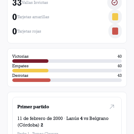
33
Vallas Invictas
0
Tarjetas amarillas
0
Tarjetas rojas
Victorias
40
Empates
40
Derrotas
43
Primer partido
11 de febrero de 2000
·
Lanús
4
vs
Belgrano
(Córdoba)
2
Fecha 1
-
Torneo Clausura