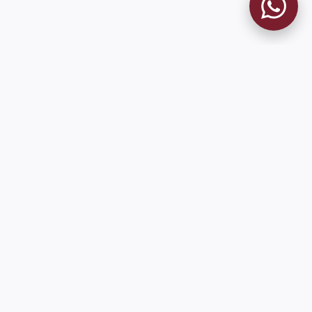
MUSEO GRANATE
El Museo
Historia del Club
Historia del Museo
Misión
Socios Fundadores
Contacto
Pioneros en el mundo en integrar oficialmente las estadísticas
históricas de forma online
9 de Julio 1680 (Sede Social)