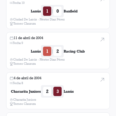
Fecha 10
1
0
|
Lanús
Banfield
Ciudad De Lanús - Néstor Diaz Pérez
Torneo Clausura
11 de abril de 2004
Fecha 9
1
2
|
Lanús
Racing Club
Ciudad De Lanús - Néstor Diaz Pérez
Torneo Clausura
4 de abril de 2004
Fecha 8
2
3
|
Chacarita Juniors
Lanús
Chacarita Juniors
Torneo Clausura