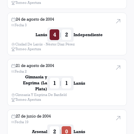
Torneo Apertura
24 de agosto de 2004
Fecha 3
4
2
|
Lanús
Independiente
Ciudad De Lanús - Néstor Diaz Pérez
Torneo Apertura
21 de agosto de 2004
Fecha 2
Gimnasia y
1
1
|
Esgrima (La
Lanús
Plata)
Gimnasia Y Esgrima De Banfield
Torneo Apertura
27 de junio de 2004
Fecha 19
2
0
|
Arsenal
Lanús