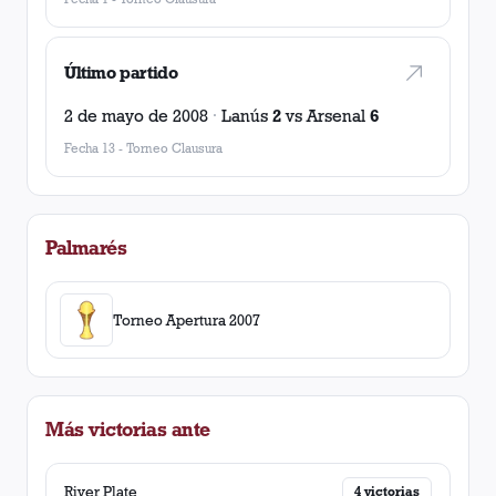
Último partido
2 de mayo de 2008
·
Lanús
2
vs
Arsenal
6
Fecha 13
-
Torneo Clausura
Palmarés
Torneo Apertura 2007
Más victorias ante
River Plate
4
victorias