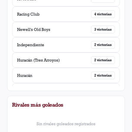
Racing Club
4
victorias
Newell's Old Boys
3
victorias
Independiente
2
victorias
Huracán (Tres Arroyos)
2
victorias
Huracán
2
victorias
Estudiantes (La Plata)
2
victorias
Rivales más goleados
Gimnasia y Esgrima (La Plata)
2
victorias
Chacarita Juniors
2
victorias
Sin rivales goleados registrados