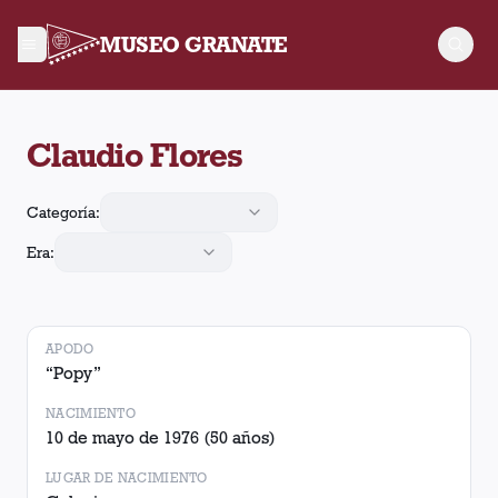
MUSEO GRANATE
Claudio Flores jugó 123 partidos para Lanús. Obtuvo 40 victor
Claudio Flores
Categoría:
Era:
APODO
“
Popy
”
NACIMIENTO
10 de mayo de 1976
(50 años)
LUGAR DE NACIMIENTO