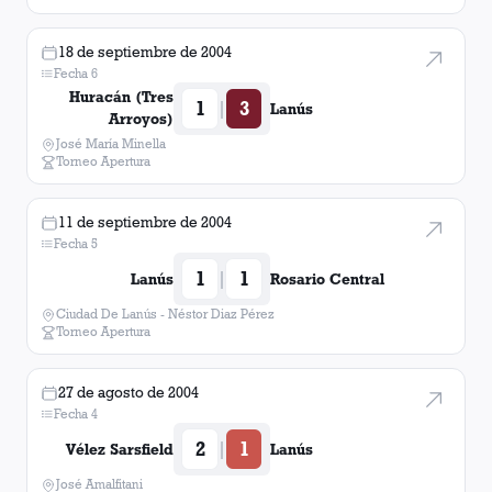
18 de septiembre de 2004
Fecha 6
Huracán (Tres
1
3
|
Lanús
Arroyos)
José María Minella
Torneo Apertura
11 de septiembre de 2004
Fecha 5
1
1
|
Lanús
Rosario Central
Ciudad De Lanús - Néstor Diaz Pérez
Torneo Apertura
27 de agosto de 2004
Fecha 4
2
1
|
Vélez Sarsfield
Lanús
José Amalfitani