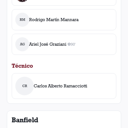
Rodrigo Martín Mannara
RM
Ariel José Graziani
AG
⚽
90'
1
gol
, 90'
Técnico
Carlos Alberto Ramacciotti
CR
Banfield