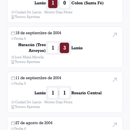
1
0
|
Lanús
Colon (Santa Fé)
Ciudad De Lanús - Néstor Diaz Pérez
Torneo Apertura
18 de septiembre de 2004
Fecha 6
Huracán (Tres
1
3
|
Lanús
Arroyos)
José María Minella
Torneo Apertura
11 de septiembre de 2004
Fecha 5
1
1
|
Lanús
Rosario Central
Ciudad De Lanús - Néstor Diaz Pérez
Torneo Apertura
27 de agosto de 2004
Fecha 4