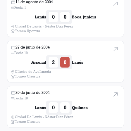
14 de agosto de 2004
Fecha 1
0
0
|
Lanús
Boca Juniors
Ciudad De Lanús - Néstor Diaz Pérez
Torneo Apertura
27 de junio de 2004
Fecha 19
2
0
|
Arsenal
Lanús
Cilindro de Avellaneda
Torneo Clausura
20 de junio de 2004
Fecha 18
0
0
|
Lanús
Quilmes
Ciudad De Lanús - Néstor Diaz Pérez
Torneo Clausura