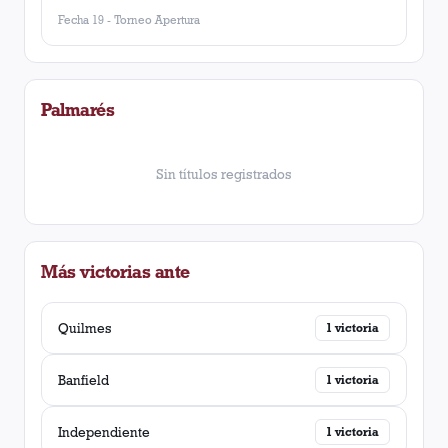
Fecha 19
-
Torneo Apertura
Palmarés
Sin títulos registrados
Más victorias ante
Quilmes
1
victoria
Banfield
1
victoria
Independiente
1
victoria