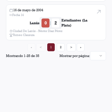
16 de mayo de 2004
Fecha 14
Estudiantes (La
0
2
|
Lanús
Plata)
Ciudad De Lanús - Néstor Diaz Pérez
Torneo Clausura
«
<
1
2
>
»
Mostrando
1
-
25
de
35
Mostrar por página: