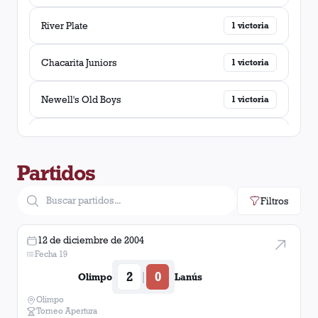
River Plate
1
victoria
Chacarita Juniors
1
victoria
Newell's Old Boys
1
victoria
Rosario Central
1
victoria
Partidos
Colon (Santa Fé)
1
victoria
Filtros
Arsenal
1
victoria
12 de diciembre de 2004
Huracán (Tres Arroyos)
1
victoria
Fecha 19
2
0
|
Olimpo
Lanús
Olimpo
Torneo Apertura