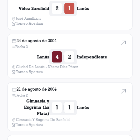
2
1
|
Vélez Sarsfield
Lanús
José Amalfitani
Torneo Apertura
24 de agosto de 2004
Fecha 3
4
2
|
Lanús
Independiente
Ciudad De Lanús - Néstor Diaz Pérez
Torneo Apertura
21 de agosto de 2004
Fecha 2
Gimnasia y
1
1
|
Esgrima (La
Lanús
Plata)
Gimnasia Y Esgrima De Banfield
Torneo Apertura