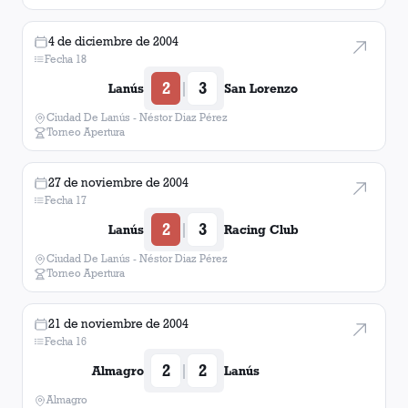
4 de diciembre de 2004
Fecha 18
2
3
|
Lanús
San Lorenzo
Ciudad De Lanús - Néstor Diaz Pérez
Torneo Apertura
27 de noviembre de 2004
Fecha 17
2
3
|
Lanús
Racing Club
Ciudad De Lanús - Néstor Diaz Pérez
Torneo Apertura
21 de noviembre de 2004
Fecha 16
2
2
|
Almagro
Lanús
Almagro