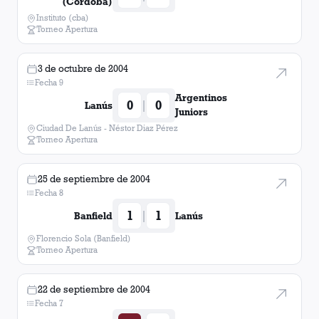
(Córdoba)
Instituto (cba)
Torneo Apertura
3 de octubre de 2004
Fecha 9
Argentinos
0
0
|
Lanús
Juniors
Ciudad De Lanús - Néstor Diaz Pérez
Torneo Apertura
25 de septiembre de 2004
Fecha 8
1
1
|
Banfield
Lanús
Florencio Sola (Banfield)
Torneo Apertura
22 de septiembre de 2004
Fecha 7