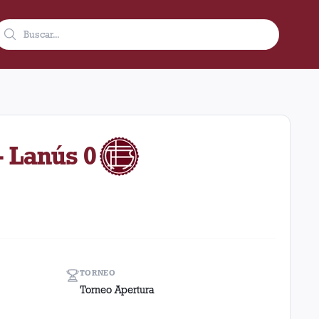
e de 2004 como visitante en el estadio Newell's Old Boys (Argen
- Lanús 0
TORNEO
Torneo Apertura