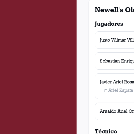
Newell's Ol
Jugadores
Justo Wilmar Vill
Sebastián Enri
Javier Ariel Ros
Ariel Zapata
Arnaldo Ariel O
Técnico