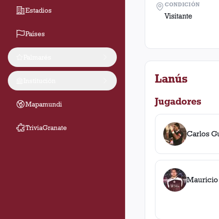
CONDICIÓN
Estadios
Visitante
Países
Palmarés
Lanús
Institución
Jugadores
Mapamundi
TriviaGranate
Carlos G
Mauricio