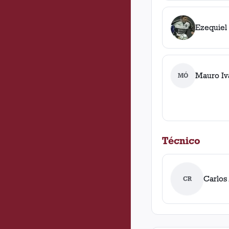
Ezequiel
Mauro Iv
MÓ
Técnico
Carlos
CR