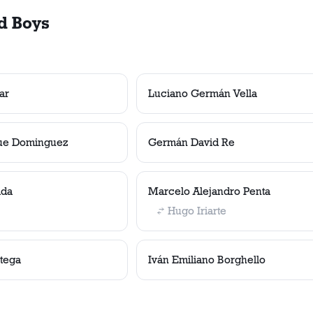
d Boys
ar
Luciano Germán Vella
que Dominguez
Germán David Re
ada
Marcelo Alejandro Penta
Hugo Iriarte
rtega
Iván Emiliano Borghello