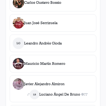
Carlos Gustavo Bossio
Juan José Serrizuela
Leandro Andrés Gioda
LG
Mauricio Martín Romero
Javier Alejandro Almiron
Luciano Ángel De Bruno
⚽
77'
LB
1
gol
, 77'