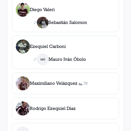
Diego Valeri
Sebastián Salomon
Ezequiel Carboni
Mauro Iván Óbolo
MÓ
Maximiliano Velázquez
78'
👟
1
asistencia
Rodrigo Ezequiel Diaz