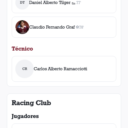
Daniel Alberto Tilger
DT
77'
👟
1
asistencia
Claudio Fernando Graf
⚽
78'
1
gol
, 78'
Técnico
Carlos Alberto Ramacciotti
CR
Racing Club
Jugadores