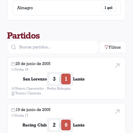
Almagro
1
gol
Partidos
Filtros
25 de junio de 2005
Fecha 18
3
1
|
San Lorenzo
Lanús
Nuevo Gasometro - Pedro Bidegain
Torneo Clausura
19 de junio de 2005
Fecha 17
2
0
|
Racing Club
Lanús