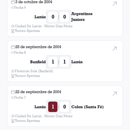
3 de octubre de 2004
Fecha 9
Argentinos
0
0
|
Lanús
Juniors
Ciudad De Lanús - Néstor Diaz Pérez
Torneo Apertura
25 de septiembre de 2004
Fecha 8
1
1
|
Banfield
Lanús
Florencio Sola (Banfield)
Torneo Apertura
22 de septiembre de 2004
Fecha 7
1
0
|
Lanús
Colon (Santa Fé)
Ciudad De Lanús - Néstor Diaz Pérez
Torneo Apertura