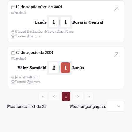
11 de septiembre de 2004
Fecha 5
1
1
|
Lanús
Rosario Central
Ciudad De Lanús - Néstor Diaz Pérez
Torneo Apertura
27 de agosto de 2004
Fecha 4
2
1
|
Vélez Sarsfield
Lanús
José Amalfitani
Torneo Apertura
«
<
1
>
»
Mostrando
1
-
21
de
21
Mostrar por página: