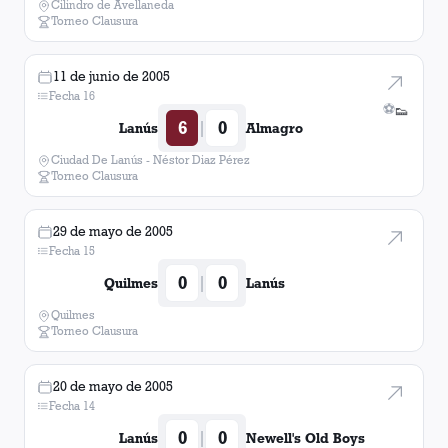
Cilindro de Avellaneda
Torneo Clausura
11 de junio de 2005
Fecha 16
⚽
👟
6
0
|
Lanús
Almagro
Ciudad De Lanús - Néstor Diaz Pérez
Torneo Clausura
29 de mayo de 2005
Fecha 15
0
0
|
Quilmes
Lanús
Quilmes
Torneo Clausura
20 de mayo de 2005
Fecha 14
0
0
|
Lanús
Newell's Old Boys