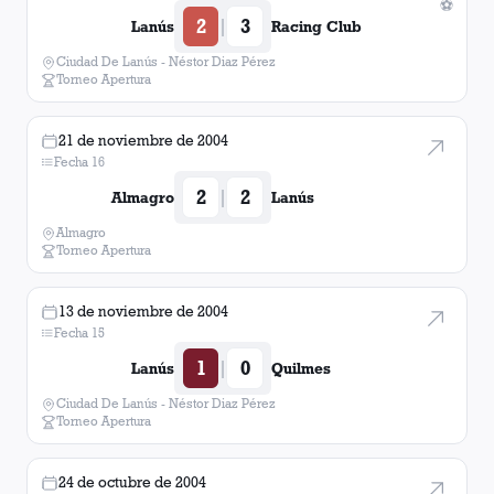
⚽
2
3
|
Lanús
Racing Club
Ciudad De Lanús - Néstor Diaz Pérez
Torneo Apertura
21 de noviembre de 2004
Fecha 16
2
2
|
Almagro
Lanús
Almagro
Torneo Apertura
13 de noviembre de 2004
Fecha 15
1
0
|
Lanús
Quilmes
Ciudad De Lanús - Néstor Diaz Pérez
Torneo Apertura
24 de octubre de 2004