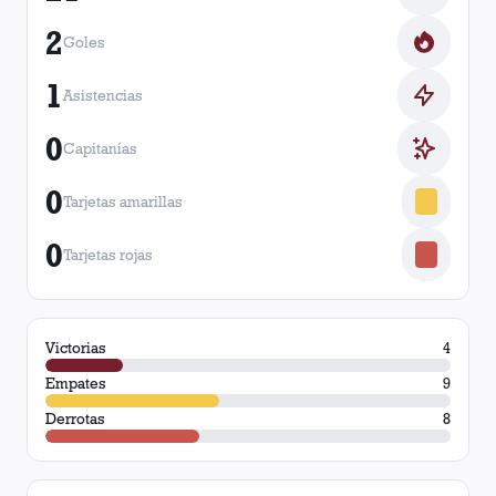
2
Goles
1
Asistencias
0
Capitanías
0
Tarjetas amarillas
0
Tarjetas rojas
Victorias
4
Empates
9
Derrotas
8