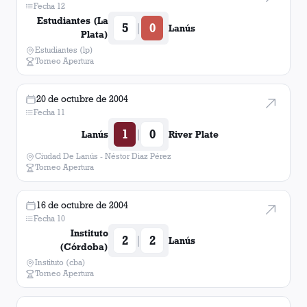
Fecha 12
Estudiantes (La
5
0
|
Lanús
Plata)
Estudiantes (lp)
Torneo Apertura
20 de octubre de 2004
Fecha 11
1
0
|
Lanús
River Plate
Ciudad De Lanús - Néstor Diaz Pérez
Torneo Apertura
16 de octubre de 2004
Fecha 10
Instituto
2
2
|
Lanús
(Córdoba)
Instituto (cba)
Torneo Apertura