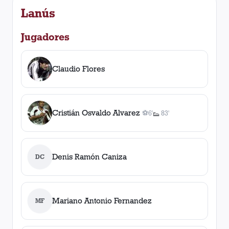
Lanús
Jugadores
Claudio Flores
Cristián Osvaldo Alvarez
⚽
6'
83'
👟
1
gol
1
asistencia
, 6'
Denis Ramón Caniza
DC
Mariano Antonio Fernandez
MF