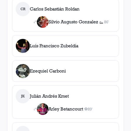
Carlos Sebastián Roldan
CR
Silvio Augusto Gonzalez
86'
👟
1
asistencia
Luís Francisco Zubeldía
Ezequiel Carboni
Julián Andrés Kmet
JK
Arley Betancourt
⚽
89'
1
gol
, 89'