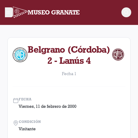
MUSEO GRANATE
Fecha 1. Partido entre Lanús y Belgrano (Córdoba) disputado 
Belgrano (Córdoba)
2 - Lanús 4
Fecha 1
FECHA
Viernes, 11 de febrero de 2000
CONDICIÓN
Visitante