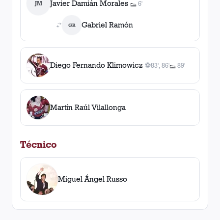
Javier Damián Morales
JM
6'
👟
1
asistencia
Gabriel Ramón
GR
Diego Fernando Klimowicz
⚽
83', 86'
89'
👟
2
gol
es
, 83', 86'
1
asistencia
Martín Raúl Vilallonga
Técnico
Miguel Ángel Russo