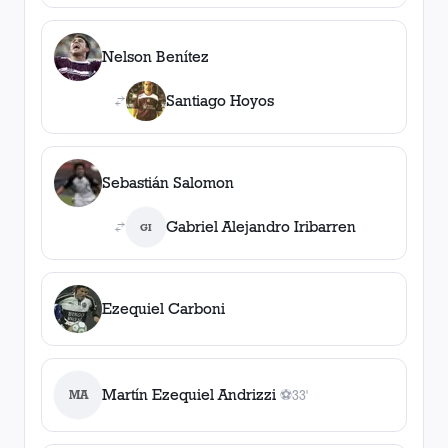
Nelson Benítez
Santiago Hoyos
Sebastián Salomon
Gabriel Alejandro Iribarren
GI
Ezequiel Carboni
Martín Ezequiel Andrizzi
MA
⚽
33'
1
gol
, 33'