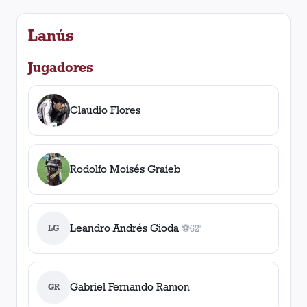
Lanús
Jugadores
Claudio Flores
Rodolfo Moisés Graieb
Leandro Andrés Gioda
LG
⚽
62'
1
gol
, 62'
Gabriel Fernando Ramon
GR