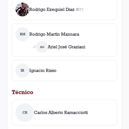
Rodrigo Ezequiel Diaz
⚽
71'
1
gol
, 71'
Rodrigo Martín Mannara
RM
Ariel José Graziani
AG
Ignacio Risso
IR
Técnico
Carlos Alberto Ramacciotti
CR