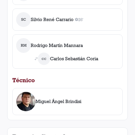
Silvio René Carrario
SC
⚽
26'
1
gol
, 26'
Rodrigo Martín Mannara
RM
Carlos Sebastián Coria
CC
Técnico
Miguel Ángel Brindisi