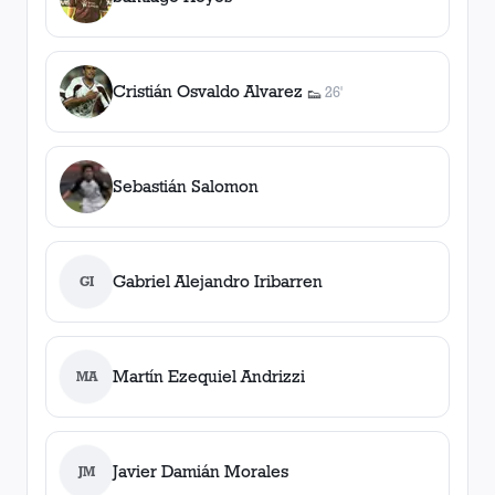
Cristián Osvaldo Alvarez
26'
👟
1
asistencia
Sebastián Salomon
Gabriel Alejandro Iribarren
GI
Martín Ezequiel Andrizzi
MA
Javier Damián Morales
JM