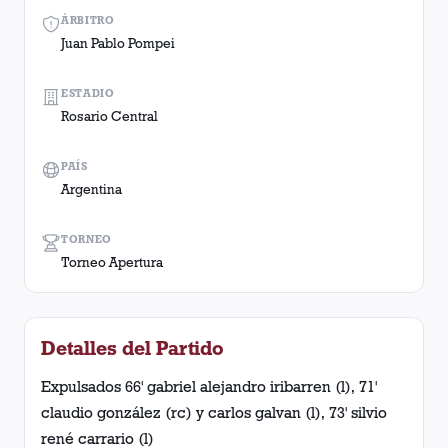
ÁRBITRO
Juan Pablo Pompei
ESTADIO
Rosario Central
PAÍS
Argentina
TORNEO
Torneo Apertura
Detalles del Partido
Expulsados 66' gabriel alejandro iribarren (l), 71'
claudio gonzález (rc) y carlos galvan (l), 73' silvio
rené carrario (l)