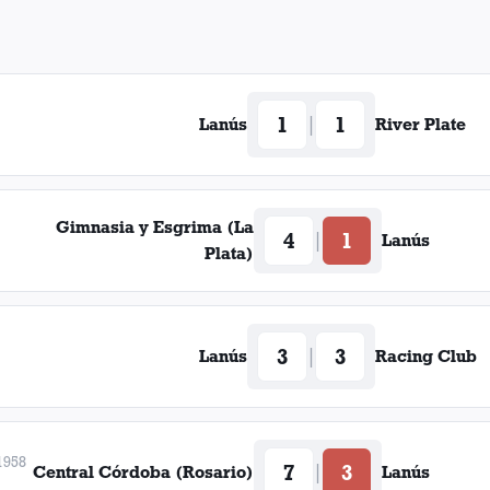
perar su nivel anterior, viéndose forzado a un retiro temp
1
1
|
Lanús
River Plate
Atlanta
Gimnasia y Esgrima (La
4
1
|
Lanús
Plata)
Platens
3
3
|
Lanús
Racing Club
1958
7
3
|
Central Córdoba (Rosario)
Lanús