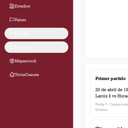
Estadios
Países
Palmarés
Institución
Mapamundi
TriviaGranate
Primer partido
20 de abril de 1
Lanús
1
vs
Hura
Fecha 3
-
Campeonato
Division