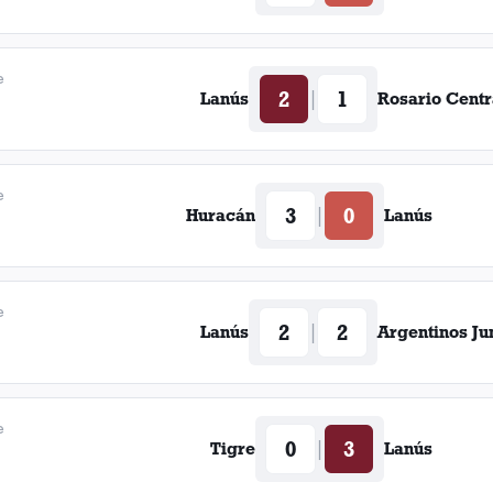
e
2
1
|
Lanús
Rosario Centr
e
3
0
|
Huracán
Lanús
e
2
2
|
Lanús
Argentinos Ju
e
0
3
|
Tigre
Lanús