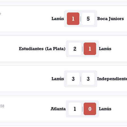
e
1
5
|
Lanús
Boca Juniors
2
1
|
Estudiantes (La Plata)
Lanús
3
3
|
Lanús
Independient
958
1
0
|
Atlanta
Lanús