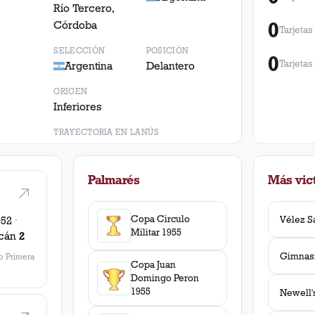
Río Tercero,
0
Córdoba
Tarjetas
SELECCIÓN
POSICIÓN
0
Tarjetas
Argentina
Delantero
ORIGEN
Inferiores
TRAYECTORIA EN LANÚS
1952 - 1958
Palmarés
Más vict
Copa Circulo
952
·
Militar 1955
cán
2
 Primera
Copa Juan
Domingo Peron
1955