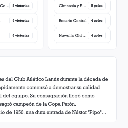
Rosario Central
Gimnasia y Esgrima (La Plata)
5
victorias
5
goles
n
Rosario Central
4
victorias
4
goles
Newell's Old Boys
4
victorias
4
goles
d
Independiente
4
victorias
4
goles
Chacarita Juniors
Boca Juniors
3
victorias
3
goles
tes del Club Atlético Lanús durante la década de
enzo
Estudiantes (La Plata)
3
victorias
2
goles
y rápidamente comenzó a demostrar su calidad
niors
River Plate
al del equipo. Su consagración llegó como
3
victorias
2
goles
onsagró campeón de la Copa Perón.
Club
Banfield
2
victorias
1
gol
nio de 1956, una dura entrada de Néstor "Pipo"
 su carrera en Tigre y en el fútbol colombiano,
Independiente
San Lorenzo
2
victorias
1
gol