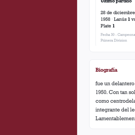
Último partido
28 de diciembre
1958
·
Lanús
1
v
Plate
1
Fecha 30
-
Campeona
Primera Division
Biografía
fue un delantero
1950. Con tan so
como centrodela
integrante del l
Lamentablemente,
Rossi le provocó