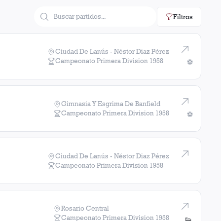
rano.
Filtros
Ferro Carril Oeste
Chacarita Juniors
2
victorias
1
gol
Estudiantes (La Plata)
Atlanta
2
victorias
1
gol
Ciudad De Lanús - Néstor Diaz Pérez
Campeonato Primera Division
1958
⚽
Racing Club
2
victorias
1
gol
Argentinos Juniors
Huracán
1
victoria
1
gol
Gimnasia Y Esgrima De Banfield
Campeonato Primera Division
1958
⚽
e
1
victoria
Ciudad De Lanús - Néstor Diaz Pérez
Campeonato Primera Division
1958
Rosario Central
Campeonato Primera Division
1958
👟