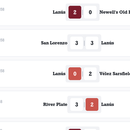
958
2
0
|
Lanús
Newell's Old 
958
3
3
|
San Lorenzo
Lanús
958
0
2
|
Lanús
Vélez Sarsfiel
58
3
2
|
River Plate
Lanús
de