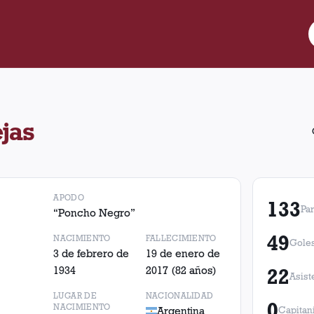
partidos para Lanús, convirtió 49 goles y realizó 22 asistencias.
jas
APODO
133
Par
“
Poncho Negro
”
49
NACIMIENTO
FALLECIMIENTO
Gole
3 de febrero de
19 de enero de
1934
2017
(82 años)
22
Asist
LUGAR DE
NACIONALIDAD
0
NACIMIENTO
Argentina
Capitan