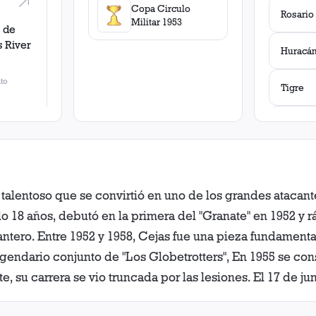
Copa Circulo
Militar 1953
 de
s
River
Huracá
to
Tigre
Banfiel
 talentoso que se convirtió en uno de los grandes atacan
San Lor
lo 18 años, debutó en la primera del "Granate" en 1952 
Boca Ju
ntero. Entre 1952 y 1958, Cejas fue una pieza fundament
egendario conjunto de "Los Globetrotters", En 1955 se c
Racing 
 su carrera se vio truncada por las lesiones. El 17 de ju
 una fractura en la pierna derecha. Aunque intentó seguir