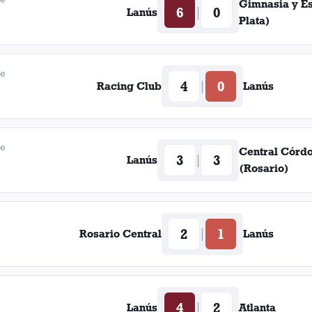
Gimnasia y E
6
0
|
Lanús
Plata)
de
4
0
|
Racing Club
Lanús
de
Central Córd
3
3
|
Lanús
(Rosario)
e
2
1
|
Rosario Central
Lanús
4
2
|
Lanús
Atlanta