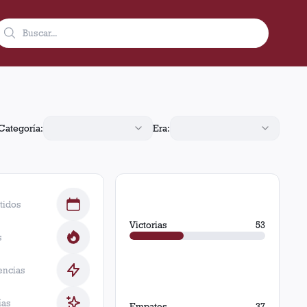
 Obtuvo 53 victorias, 37 empates y 43 derrotas.
Categoría:
Era:
tidos
Victorias
53
s
encias
ías
Empates
37