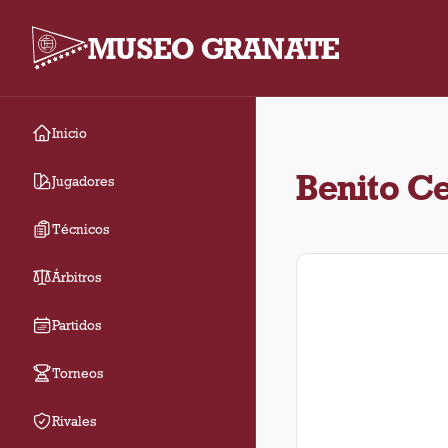
MUSEO GRANATE
Inicio
Benito Cejas jugó 133 
Benito Ce
Jugadores
Técnicos
Árbitros
Partidos
Torneos
Rivales