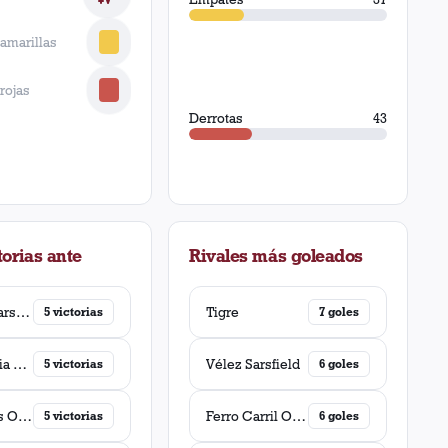
 amarillas
 rojas
Derrotas
43
orias ante
Rivales más goleados
Vélez Sarsfield
Tigre
5
victorias
7
goles
Gimnasia y Esgrima (La Plata)
Vélez Sarsfield
5
victorias
6
goles
Newell's Old Boys
Ferro Carril Oeste
5
victorias
6
goles