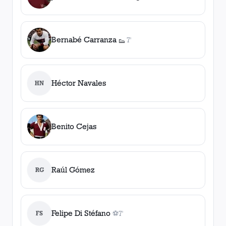
Bernabé Carranza
7'
👟
1
asistencia
Héctor Navales
HN
Benito Cejas
Raúl Gómez
RG
Felipe Di Stéfano
FS
⚽
7'
1
gol
, 7'