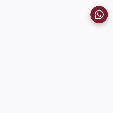
MUSEO GRANATE
El Museo
Historia del Club
Historia del Museo
Misión
Socios Fundadores
Contacto