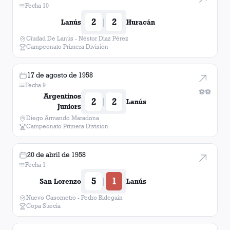
Fecha 10
2
2
|
Lanús
Huracán
Ciudad De Lanús - Néstor Diaz Pérez
Campeonato Primera Division
17 de agosto de 1958
Fecha 9
⚽
⚽
Argentinos
2
2
|
Lanús
Juniors
Diego Armando Maradona
Campeonato Primera Division
20 de abril de 1958
Fecha 1
5
1
|
San Lorenzo
Lanús
Nuevo Gasometro - Pedro Bidegain
Copa Suecia