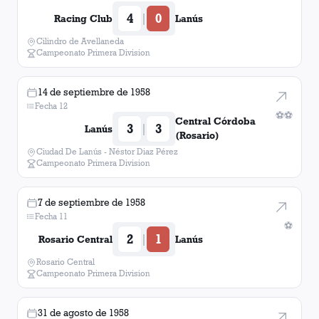
4
0
|
Racing Club
Lanús
Cilindro de Avellaneda
Campeonato Primera Division
14 de septiembre de 1958
Fecha 12
⚽
⚽
Central Córdoba
3
3
|
Lanús
(Rosario)
Ciudad De Lanús - Néstor Diaz Pérez
Campeonato Primera Division
7 de septiembre de 1958
Fecha 11
⚽
2
1
|
Rosario Central
Lanús
Rosario Central
Campeonato Primera Division
31 de agosto de 1958