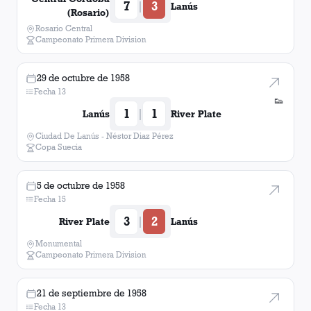
7
3
|
Lanús
(Rosario)
Rosario Central
Campeonato Primera Division
29 de octubre de 1958
Fecha 13
👟
1
1
|
Lanús
River Plate
Ciudad De Lanús - Néstor Diaz Pérez
Copa Suecia
5 de octubre de 1958
Fecha 15
3
2
|
River Plate
Lanús
Monumental
Campeonato Primera Division
21 de septiembre de 1958
Fecha 13