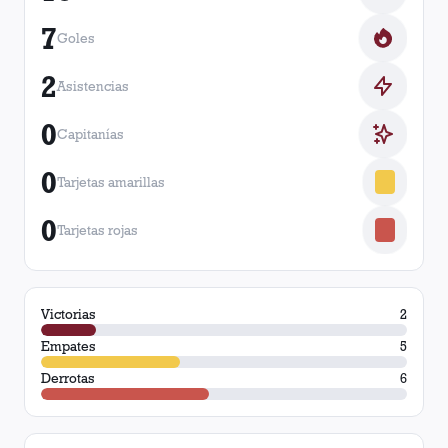
7
Goles
2
Asistencias
0
Capitanías
0
Tarjetas amarillas
0
Tarjetas rojas
Victorias
2
Empates
5
Derrotas
6