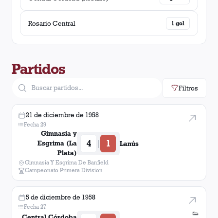
Rosario Central
1
gol
Partidos
Filtros
21 de diciembre de 1958
Fecha 29
Gimnasia y
4
1
|
Esgrima (La
Lanús
Plata)
Gimnasia Y Esgrima De Banfield
Campeonato Primera Division
5 de diciembre de 1958
Fecha 27
👟
Central Córdoba