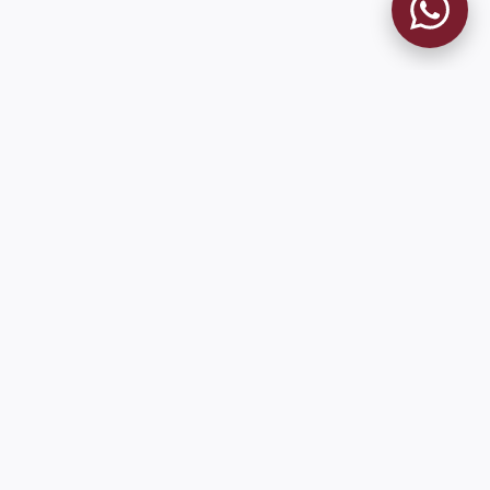
MUSEO GRANATE
El Museo
Historia del Club
Historia del Museo
Misión
Socios Fundadores
Cambios en la web
Contacto
Pioneros en el mundo en integrar oficialmente las estadísticas
históricas de forma online
9 de Julio 1680 (Sede Social)