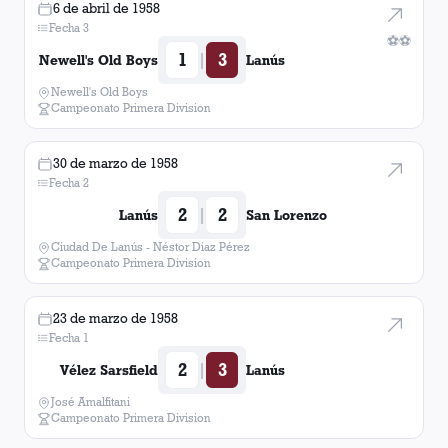
6 de abril de 1958
Fecha 3
⚽
⚽
1
3
|
Newell's Old Boys
Lanús
Newell's Old Boys
Campeonato Primera Division
30 de marzo de 1958
Fecha 2
2
2
|
Lanús
San Lorenzo
Ciudad De Lanús - Néstor Diaz Pérez
Campeonato Primera Division
23 de marzo de 1958
Fecha 1
2
3
|
Vélez Sarsfield
Lanús
José Amalfitani
Campeonato Primera Division