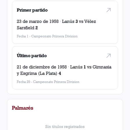
Primer partido
23 de marzo de 1958
·
Lanús
3
vs
Vélez
Sarsfield
2
Fecha 1
-
Campeonato Primera Division
Último partido
21 de diciembre de 1958
·
Lanús
1
vs
Gimnasia
y Esgrima (La Plata)
4
Fecha 29
-
Campeonato Primera Division
Palmarés
Sin títulos registrados