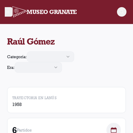
MUSEO GRANATE
Raúl Gómez jugó 6 partidos para Lanús, convirtió 1 gol y reali
Raúl Gómez
Categoría:
Era:
TRAYECTORIA EN LANÚS
1958
6
Partidos