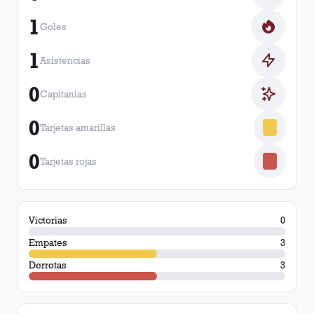
1
Goles
1
Asistencias
0
Capitanías
0
Tarjetas amarillas
0
Tarjetas rojas
Victorias
0
Empates
3
Derrotas
3