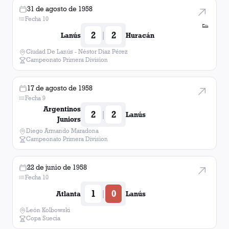
31 de agosto de 1958
Fecha 10
👟
2
2
|
Lanús
Huracán
Ciudad De Lanús - Néstor Diaz Pérez
Campeonato Primera Division
17 de agosto de 1958
Fecha 9
Argentinos
2
2
|
Lanús
Juniors
Diego Armando Maradona
Campeonato Primera Division
22 de junio de 1958
Fecha 10
1
0
|
Atlanta
Lanús
León Kolbowski
Copa Suecia