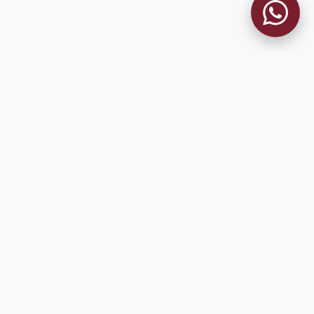
MUSEO GRANATE
El Museo
Historia del Club
Historia del Museo
Misión
Socios Fundadores
Cambios en la web
Contacto
Pioneros en el mundo en integrar oficialmente las estadísticas
históricas de forma online