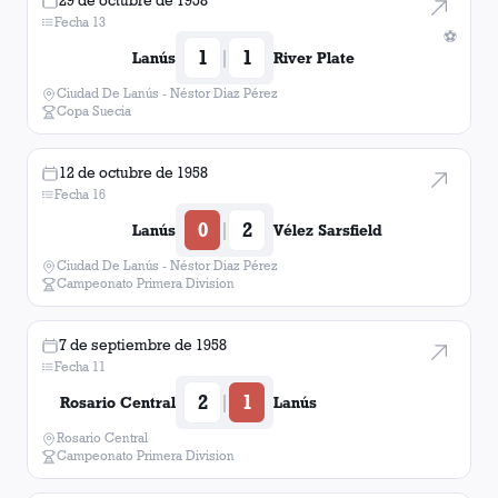
29 de octubre de 1958
Fecha 13
⚽
1
1
|
Lanús
River Plate
Ciudad De Lanús - Néstor Diaz Pérez
Copa Suecia
12 de octubre de 1958
Fecha 16
0
2
|
Lanús
Vélez Sarsfield
Ciudad De Lanús - Néstor Diaz Pérez
Campeonato Primera Division
7 de septiembre de 1958
Fecha 11
2
1
|
Rosario Central
Lanús
Rosario Central
Campeonato Primera Division