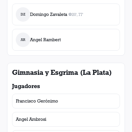
Domingo Zavaleta
DZ
⚽
20', 77'
2
gol
es
, 20', 77'
Angel Rambert
AR
Gimnasia y Esgrima (La Plata)
Jugadores
Francisco Gerónimo
Angel Ambrosi