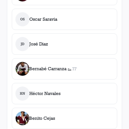
Oscar Saravia
OS
José Diaz
JD
Bernabé Carranza
77'
👟
1
asistencia
Héctor Navales
HN
Benito Cejas