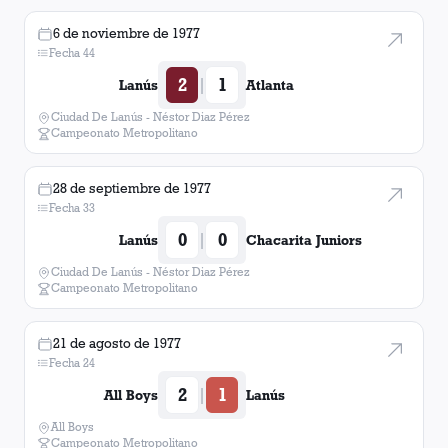
6 de noviembre de 1977
Fecha 44
2
1
|
Lanús
Atlanta
Ciudad De Lanús - Néstor Diaz Pérez
Campeonato Metropolitano
28 de septiembre de 1977
Fecha 33
0
0
|
Lanús
Chacarita Juniors
Ciudad De Lanús - Néstor Diaz Pérez
Campeonato Metropolitano
21 de agosto de 1977
Fecha 24
2
1
|
All Boys
Lanús
All Boys
Campeonato Metropolitano