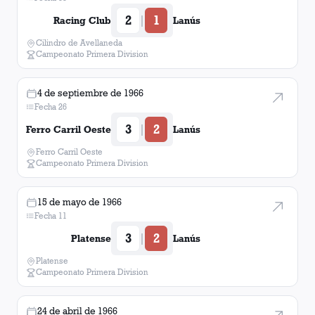
2
1
|
Racing Club
Lanús
Cilindro de Avellaneda
Campeonato Primera Division
4 de septiembre de 1966
Fecha 26
3
2
|
Ferro Carril Oeste
Lanús
Ferro Carril Oeste
Campeonato Primera Division
15 de mayo de 1966
Fecha 11
3
2
|
Platense
Lanús
Platense
Campeonato Primera Division
24 de abril de 1966