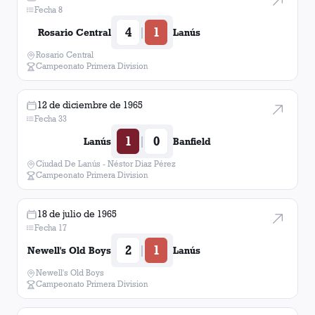
Fecha 8
4
1
|
Rosario Central
Lanús
Rosario Central
Campeonato Primera Division
12 de diciembre de 1965
Fecha 33
1
0
|
Lanús
Banfield
Ciudad De Lanús - Néstor Diaz Pérez
Campeonato Primera Division
18 de julio de 1965
Fecha 17
2
1
|
Newell's Old Boys
Lanús
Newell's Old Boys
Campeonato Primera Division