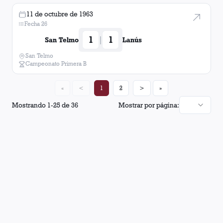
11 de octubre de 1963
Fecha 26
1
1
|
San Telmo
Lanús
San Telmo
Campeonato Primera B
«
<
1
2
>
»
Mostrando
1
-
25
de
36
Mostrar por página: