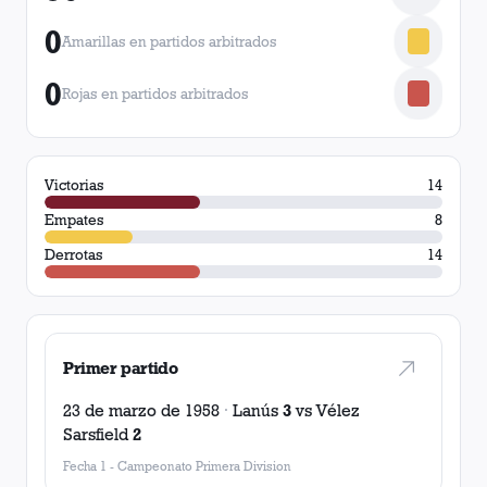
0
Amarillas en partidos arbitrados
0
Rojas en partidos arbitrados
Victorias
14
Empates
8
Derrotas
14
Primer partido
23 de marzo de 1958
·
Lanús
3
vs
Vélez
Sarsfield
2
Fecha 1
-
Campeonato Primera Division