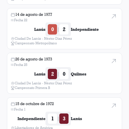
14 de agosto de 1977
Fecha 22
0
2
|
Lanús
Independiente
Ciudad De Lanús - Néstor Diaz Pérez
Campeonato Metropolitano
26 de agosto de 1973
Fecha 25
2
0
|
Lanús
Quilmes
Ciudad De Lanús - Néstor Diaz Pérez
Campeonato Primera B
15 de octubre de 1972
Fecha 1
1
3
|
Independiente
Lanús
Libertadores de América