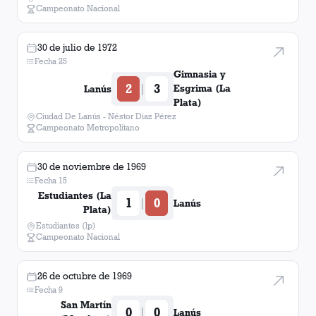
Campeonato Nacional
30 de julio de 1972
Fecha 25
Gimnasia y
2
3
|
Esgrima (La
Lanús
Plata)
Ciudad De Lanús - Néstor Diaz Pérez
Campeonato Metropolitano
30 de noviembre de 1969
Fecha 15
Estudiantes (La
1
0
|
Lanús
Plata)
Estudiantes (lp)
Campeonato Nacional
26 de octubre de 1969
Fecha 9
San Martín
0
0
|
Lanús