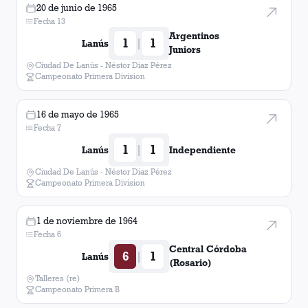
20 de junio de 1965
Fecha 13
Argentinos
1
1
|
Lanús
Juniors
Ciudad De Lanús - Néstor Diaz Pérez
Campeonato Primera Division
16 de mayo de 1965
Fecha 7
1
1
|
Lanús
Independiente
Ciudad De Lanús - Néstor Diaz Pérez
Campeonato Primera Division
1 de noviembre de 1964
Fecha 6
Central Córdoba
6
1
|
Lanús
(Rosario)
Talleres (re)
Campeonato Primera B