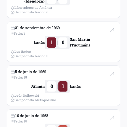
(Mendoza)
Libertadores de América
Campeonato Nacional
21 de septiembre de 1969
Fecha 3
San Martín
1
0
|
Lanús
(Tucumán)
Los Andes
Campeonato Nacional
5 de junio de 1969
Fecha 18
0
1
|
Atlanta
Lanús
León Kolbowski
Campeonato Metropolitano
16 de junio de 1968
Fecha 16