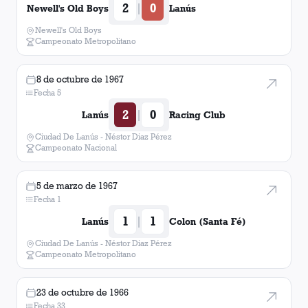
2
0
|
Newell's Old Boys
Lanús
Newell's Old Boys
Campeonato Metropolitano
8 de octubre de 1967
Fecha 5
2
0
|
Lanús
Racing Club
Ciudad De Lanús - Néstor Diaz Pérez
Campeonato Nacional
5 de marzo de 1967
Fecha 1
1
1
|
Lanús
Colon (Santa Fé)
Ciudad De Lanús - Néstor Diaz Pérez
Campeonato Metropolitano
23 de octubre de 1966
Fecha 33