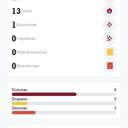
13
Goles
1
Asistencias
0
Capitanías
0
Tarjetas amarillas
0
Tarjetas rojas
Victorias
8
Empates
2
Derrotas
3