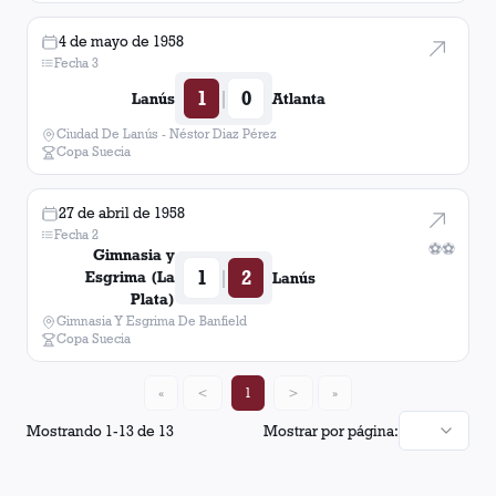
4 de mayo de 1958
Fecha 3
1
0
|
Lanús
Atlanta
Ciudad De Lanús - Néstor Diaz Pérez
Copa Suecia
27 de abril de 1958
Fecha 2
⚽
⚽
Gimnasia y
1
2
|
Esgrima (La
Lanús
Plata)
Gimnasia Y Esgrima De Banfield
Copa Suecia
«
<
1
>
»
Mostrando
1
-
13
de
13
Mostrar por página: