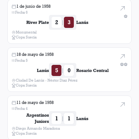
1 de junio de 1958
Fecha 6
⚽
2
3
|
River Plate
Lanús
Monumental
Copa Suecia
18 de mayo de 1958
Fecha 5
⚽
⚽
5
0
|
Lanús
Rosario Central
Ciudad De Lanús - Néstor Diaz Pérez
Copa Suecia
11 de mayo de 1958
Fecha 4
Argentinos
1
1
|
Lanús
Juniors
Diego Armando Maradona
Copa Suecia