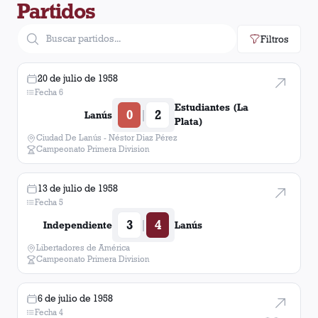
Partidos
Filtros
20 de julio de 1958
Fecha 6
Estudiantes (La
0
2
|
Lanús
Plata)
Ciudad De Lanús - Néstor Diaz Pérez
Campeonato Primera Division
13 de julio de 1958
Fecha 5
3
4
|
Independiente
Lanús
Libertadores de América
Campeonato Primera Division
6 de julio de 1958
Fecha 4