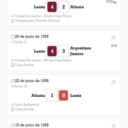
⚽
⚽
👟
4
2
|
Lanús
Atlanta
Ciudad De Lanús - Néstor Diaz Pérez
Campeonato Primera Division
29 de junio de 1958
Fecha 11
⚽
⚽
Argentinos
4
3
|
Lanús
Juniors
Ciudad De Lanús - Néstor Diaz Pérez
Copa Suecia
22 de junio de 1958
Fecha 10
1
0
|
Atlanta
Lanús
León Kolbowski
Copa Suecia
15 de junio de 1958