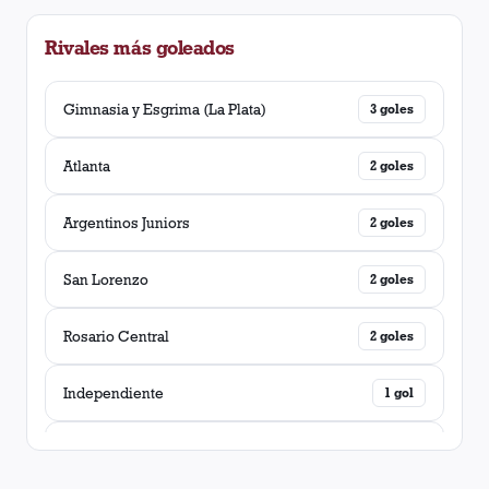
Rivales más goleados
Gimnasia y Esgrima (La Plata)
3
goles
Atlanta
2
goles
Argentinos Juniors
2
goles
San Lorenzo
2
goles
Rosario Central
2
goles
Independiente
1
gol
River Plate
1
gol