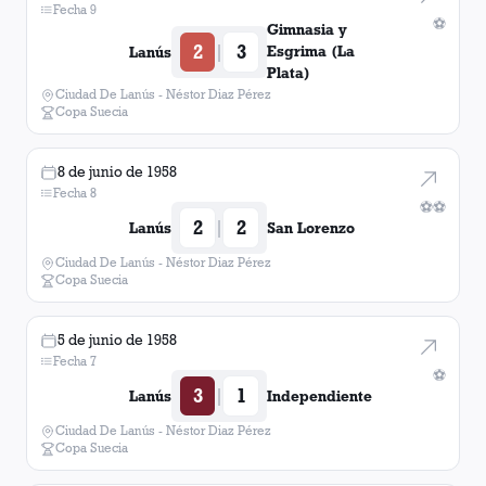
Fecha 9
⚽
Gimnasia y
2
3
|
Esgrima (La
Lanús
Plata)
Ciudad De Lanús - Néstor Diaz Pérez
Copa Suecia
8 de junio de 1958
Fecha 8
⚽
⚽
2
2
|
Lanús
San Lorenzo
Ciudad De Lanús - Néstor Diaz Pérez
Copa Suecia
5 de junio de 1958
Fecha 7
⚽
3
1
|
Lanús
Independiente
Ciudad De Lanús - Néstor Diaz Pérez
Copa Suecia