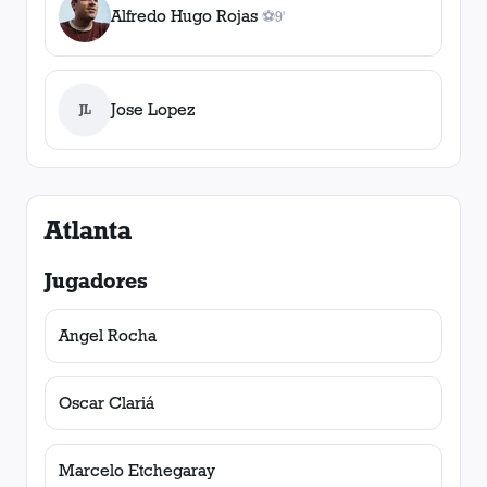
Alfredo Hugo Rojas
⚽
9'
1
gol
, 9'
Jose Lopez
JL
Atlanta
Jugadores
Angel Rocha
Oscar Clariá
Marcelo Etchegaray