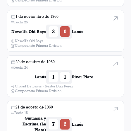
Campeonato Primera Division
1 de noviembre de 1960
Fecha 25
3
0
|
Newell's Old Boys
Lanús
Newell's Old Boys
Campeonato Primera Division
29 de octubre de 1960
Fecha 24
1
1
|
Lanús
River Plate
Ciudad De Lanús - Néstor Diaz Pérez
Campeonato Primera Division
21 de agosto de 1960
Fecha 15
Gimnasia y
7
2
|
Esgrima (La
Lanús
Plata)