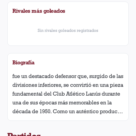
Rivales más goleados
Vélez Sarsfield
4
victorias
Tigre
3
victorias
Sin rivales goleados registrados
Ferro Carril Oeste
3
victorias
Chacarita Juniors
3
victorias
Biografía
Banfield
fue un destacado defensor que, surgido de las
2
victorias
divisiones inferiores, se convirtió en una pieza
San Lorenzo
2
victorias
fundamental del Club Atlético Lanús durante
una de sus épocas más memorables en la
Independiente
2
victorias
década de 1950. Como un auténtico producto
de la cantera, Prato representó la solidez
Montevideo Wanderers
1
victoria
defensiva de un equipo que quedó en la