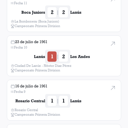
Fecha 11
2
2
|
Boca Juniors
Lanús
La Bombonera (Boca Juniors)
Campeonato Primera Division
23 de julio de 1961
Fecha 10
1
2
|
Lanús
Los Andes
Ciudad De Lanús - Néstor Diaz Pérez
Campeonato Primera Division
16 de julio de 1961
Fecha 9
1
1
|
Rosario Central
Lanús
Rosario Central
Campeonato Primera Division