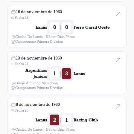
16 de noviembre de 1960
Fecha 28
0
0
|
Lanús
Ferro Carril Oeste
Ciudad De Lanús - Néstor Diaz Pérez
Campeonato Primera Division
13 de noviembre de 1960
Fecha 27
Argentinos
1
3
|
Lanús
Juniors
Diego Armando Maradona
Campeonato Primera Division
6 de noviembre de 1960
Fecha 26
2
1
|
Lanús
Racing Club
Ciudad De Lanús - Néstor Diaz Pérez