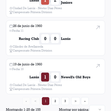
1
2
|
Lanús
Juniors
Ciudad De Lanús - Néstor Diaz Pérez
Campeonato Primera Division
26 de junio de 1960
Fecha 11
0
0
|
Racing Club
Lanús
Cilindro de Avellaneda
Campeonato Primera Division
19 de junio de 1960
Fecha 10
1
0
|
Lanús
Newell's Old Boys
Ciudad De Lanús - Néstor Diaz Pérez
Campeonato Primera Division
«
<
1
2
3
>
»
Mostrando
1
-
25
de
155
Mostrar por página: