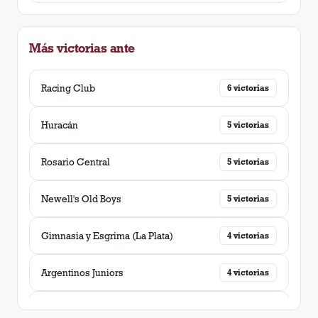
Más victorias ante
Racing Club
6
victorias
Huracán
5
victorias
Rosario Central
5
victorias
Newell's Old Boys
5
victorias
Gimnasia y Esgrima (La Plata)
4
victorias
Argentinos Juniors
4
victorias
Estudiantes (La Plata)
4
victorias