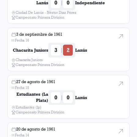
0
0
|
Lanús
Independiente
Ciudad De Lanús - Néstor Diaz Pérez
Campeonato Primera Division
3 de septiembre de 1961
Fecha 16
3
2
|
Chacarita Juniors
Lanús
Chacarita Juniors
Campeonato Primera Division
27 de agosto de 1961
Fecha 15
Estudiantes (La
0
0
|
Lanús
Plata)
Estudiantes (lp)
Campeonato Primera Division
20 de agosto de 1961
Fecha 14