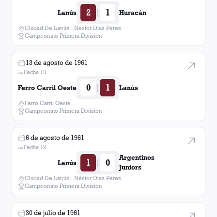
2
1
|
Lanús
Huracán
Ciudad De Lanús - Néstor Diaz Pérez
Campeonato Primera Division
13 de agosto de 1961
Fecha 13
0
1
|
Ferro Carril Oeste
Lanús
Ferro Carril Oeste
Campeonato Primera Division
6 de agosto de 1961
Fecha 12
Argentinos
1
0
|
Lanús
Juniors
Ciudad De Lanús - Néstor Diaz Pérez
Campeonato Primera Division
30 de julio de 1961