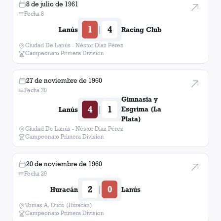
8 de julio de 1961
Fecha 8
1
4
|
Lanús
Racing Club
Ciudad De Lanús - Néstor Diaz Pérez
Campeonato Primera Division
27 de noviembre de 1960
Fecha 30
Gimnasia y
4
1
|
Esgrima (La
Lanús
Plata)
Ciudad De Lanús - Néstor Diaz Pérez
Campeonato Primera Division
20 de noviembre de 1960
Fecha 29
2
0
|
Huracán
Lanús
Tomas A. Duco (Huracán)
Campeonato Primera Division