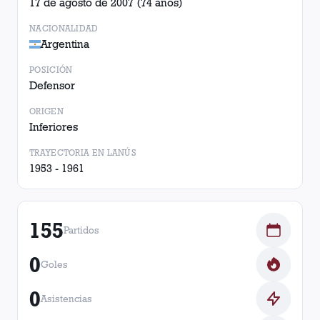
17 de agosto de 2007
(74 años)
NACIONALIDAD
Argentina
POSICIÓN
Defensor
ORIGEN
Inferiores
TRAYECTORIA EN LANÚS
1953 - 1961
155
Partidos
0
Goles
0
Asistencias