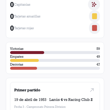
0
Capitanías
0
Tarjetas amarillas
0
Tarjetas rojas
Victorias
59
Empates
49
Derrotas
47
Primer partido
19 de abril de 1953
·
Lanús
4
vs
Racing Club
2
Fecha 3
-
Campeonato Primera Division