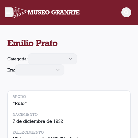
MUSEO GRANATE
Emilio Prato jugó 155 partidos para Lanús. Obtuvo 59 victoria
Emilio Prato
Categoría:
Era:
APODO
“
Rulo
”
NACIMIENTO
7 de diciembre de 1932
FALLECIMIENTO