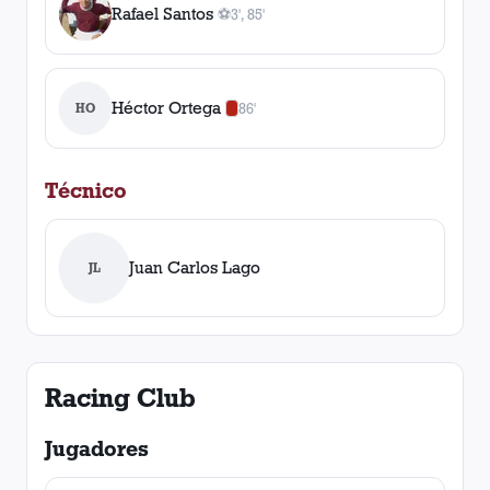
Rafael Santos
⚽
3', 85'
2
gol
es
, 3', 85'
Héctor Ortega
HO
86'
0
amarilla
s
,
1
roja
Técnico
Juan Carlos Lago
JL
Racing Club
Jugadores