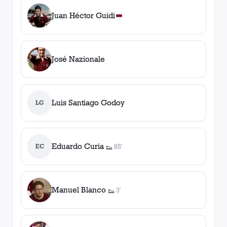
Juan Héctor Guidi
José Nazionale
Luis Santiago Godoy
LG
Eduardo Curia
EC
85'
👟
1
asistencia
Manuel Blanco
3'
👟
1
asistencia