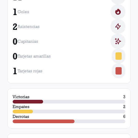
1
Goles
2
Asistencias
0
Capitanías
0
Tarjetas amarillas
1
Tarjetas rojas
Victorias
3
Empates
2
Derrotas
6