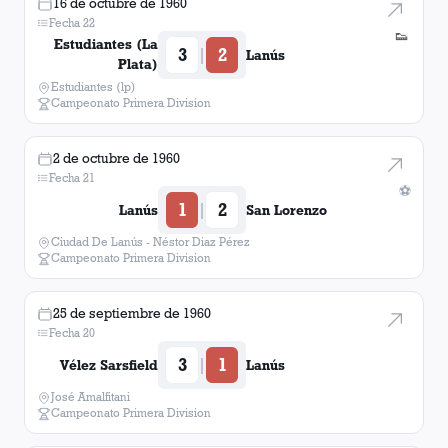
16 de octubre de 1960
Fecha 22
👟
Estudiantes (La
3
2
|
Lanús
Plata)
Estudiantes (lp)
Campeonato Primera Division
2 de octubre de 1960
Fecha 21
⚽
1
2
|
Lanús
San Lorenzo
Ciudad De Lanús - Néstor Diaz Pérez
Campeonato Primera Division
25 de septiembre de 1960
Fecha 20
3
1
|
Vélez Sarsfield
Lanús
José Amalfitani
Campeonato Primera Division