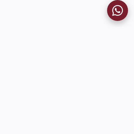
MUSEO GRANATE
El Museo
Historia del Club
Historia del Museo
Misión
Socios Fundadores
Cambios en la web
Contacto
Pioneros en el mundo en integrar oficialmente las estadísticas