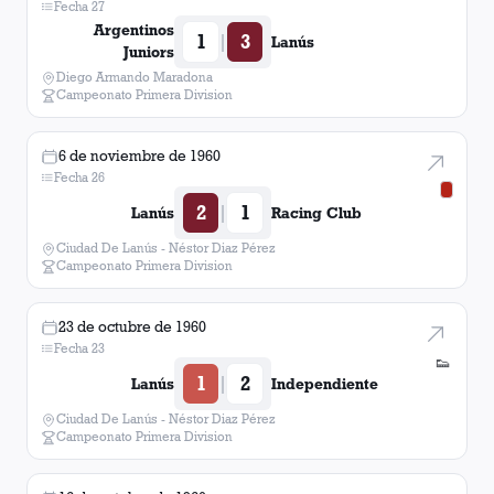
Fecha 27
Argentinos
1
3
|
Lanús
Juniors
Diego Armando Maradona
Campeonato Primera Division
6 de noviembre de 1960
Fecha 26
2
1
|
Lanús
Racing Club
Ciudad De Lanús - Néstor Diaz Pérez
Campeonato Primera Division
23 de octubre de 1960
Fecha 23
👟
1
2
|
Lanús
Independiente
Ciudad De Lanús - Néstor Diaz Pérez
Campeonato Primera Division