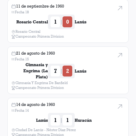
11 de septiembre de 1960
Fecha 18
1
0
|
Rosario Central
Lanús
Rosario Central
Campeonato Primera Division
21 de agosto de 1960
Fecha 15
Gimnasia y
7
2
|
Esgrima (La
Lanús
Plata)
Gimnasia Y Esgrima De Banfield
Campeonato Primera Division
14 de agosto de 1960
Fecha 14
1
1
|
Lanús
Huracán
Ciudad De Lanús - Néstor Diaz Pérez
Campeonato Primera Division