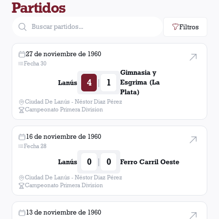
Partidos
Filtros
27 de noviembre de 1960
Fecha 30
Gimnasia y
4
1
|
Esgrima (La
Lanús
Plata)
Ciudad De Lanús - Néstor Diaz Pérez
Campeonato Primera Division
16 de noviembre de 1960
Fecha 28
0
0
|
Lanús
Ferro Carril Oeste
Ciudad De Lanús - Néstor Diaz Pérez
Campeonato Primera Division
13 de noviembre de 1960