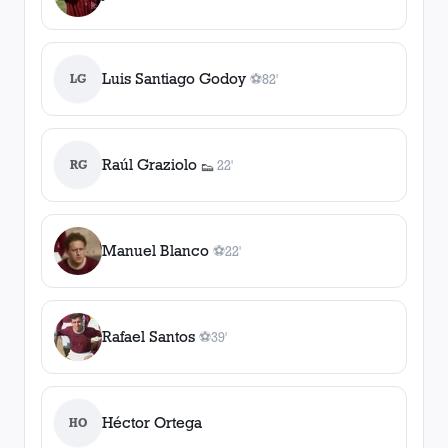
Luis Santiago Godoy
LG
⚽
82'
1
gol
, 82'
Raúl Graziolo
RG
22'
👟
1
asistencia
Manuel Blanco
⚽
22'
1
gol
, 22'
Rafael Santos
⚽
39'
1
gol
, 39'
Héctor Ortega
HO