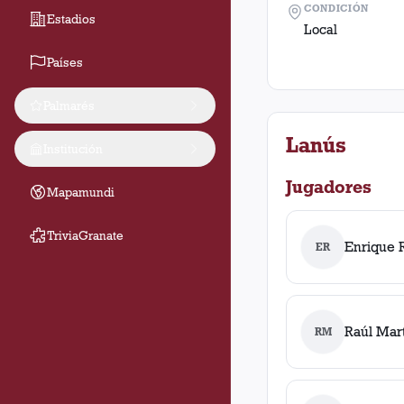
CONDICIÓN
Estadios
Local
Países
Palmarés
Lanús
Institución
Jugadores
Mapamundi
TriviaGranate
Enrique R
ER
Raúl Mar
RM