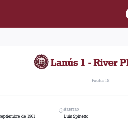
re Lanús y River Plate disputado el Domingo, 17 de septiembre d
Lanús 1 - River P
Fecha 18
ÁRBITRO
septiembre de 1961
Luis Spinetto