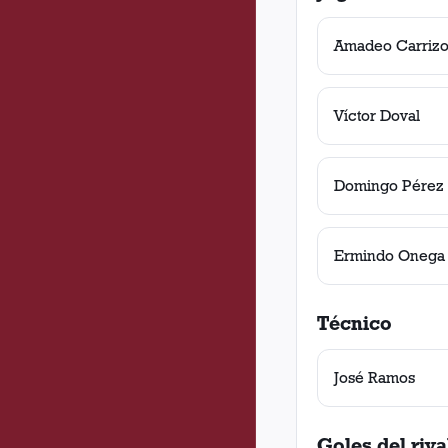
Amadeo Carriz
Víctor Doval
Domingo Pérez
Ermindo Onega
Técnico
José Ramos
Goles del riva