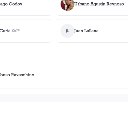
tiago Godoy
Urbano Agustín Reynoso
Curia
Juan Lallana
⚽
67'
JL
1
gol
, 67'
lfonso Ravaschino