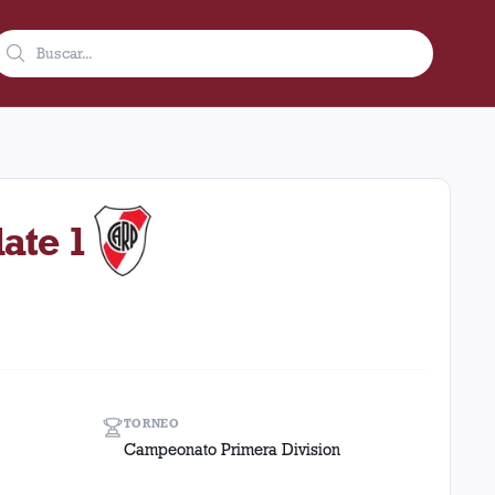
e 1961 en condición de local en el estadio Ciudad De Lanús - Né
late 1
TORNEO
Campeonato Primera Division