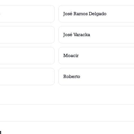
o
José Ramos Delgado
José Varacka
Moacir
Roberto
l