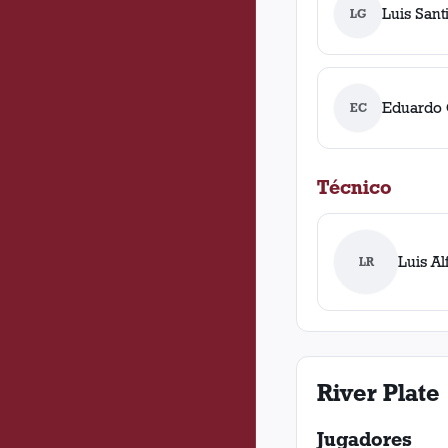
Luis San
LG
Eduardo 
EC
Técnico
Luis A
LR
River Plate
Jugadores