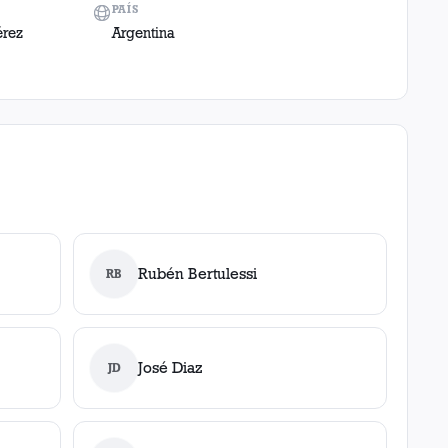
PAÍS
érez
Argentina
Rubén Bertulessi
RB
José Diaz
JD