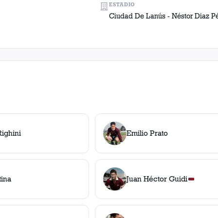
ESTADIO
Ciudad De Lanús - Néstor Diaz P
ighini
Emilio Prato
tina
Juan Héctor Guidi