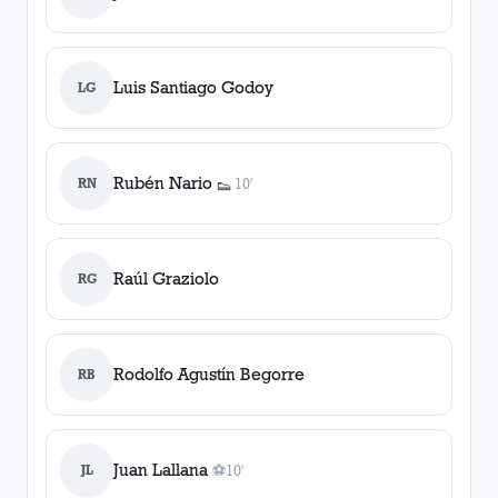
Luis Santiago Godoy
LG
Rubén Nario
RN
10'
👟
1
asistencia
Raúl Graziolo
RG
Rodolfo Agustín Begorre
RB
Juan Lallana
JL
⚽
10'
1
gol
, 10'