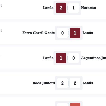
61
2
1
|
Lanús
Huracán
61
0
1
|
Ferro Carril Oeste
Lanús
1
1
0
|
Lanús
Argentinos Ju
2
2
|
Boca Juniors
Lanús
1