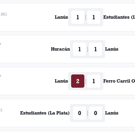
1961
1
1
|
Lanús
Estudiantes (L
e
1
1
|
Huracán
Lanús
e
2
1
|
Lanús
Ferro Carril 
61
0
0
|
Estudiantes (La Plata)
Lanús