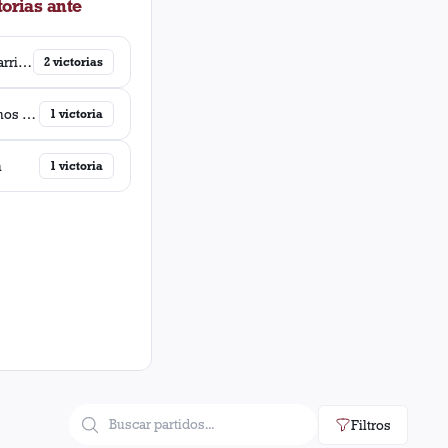
orias ante
Ferro Carril Oeste
2
victorias
Argentinos Juniors
1
victoria
n
1
victoria
Filtros