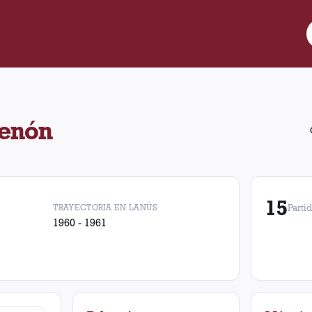
15 partidos a Lanús con 4 victorias, 7 empates y 4 derrotas.
zenón
15
TRAYECTORIA EN LANÚS
Parti
1960 - 1961