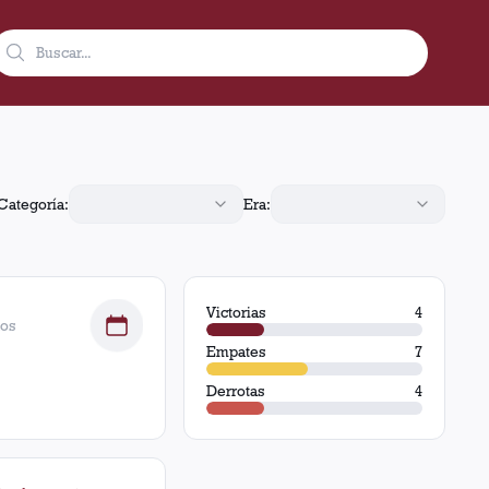
Categoría:
Era:
Victorias
4
dos
Empates
7
Derrotas
4