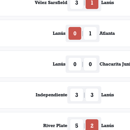
3
1
|
Vélez Sarsfield
Lanús
0
1
|
Lanús
Atlanta
0
0
|
Lanús
Chacarita Jun
3
3
|
Independiente
Lanús
5
2
|
River Plate
Lanús