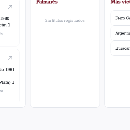
Palmarés
Más vict
 1960
·
Sin títulos registrados
cán
1
to
Huracá
de 1961
Plata)
1
to