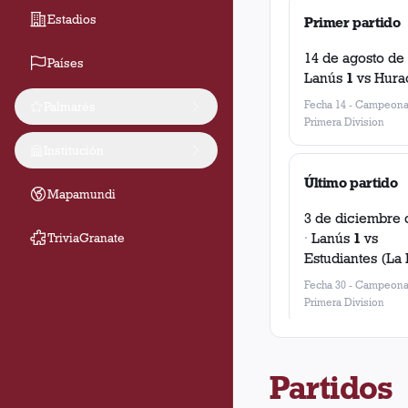
Estadios
Primer partido
14 de agosto de
Países
Lanús
1
vs
Hura
Fecha 14
-
Campeona
Palmarés
Primera Division
Institución
Último partido
Mapamundi
3 de diciembre 
·
Lanús
1
vs
TriviaGranate
Estudiantes (La 
Fecha 30
-
Campeona
Primera Division
Partidos