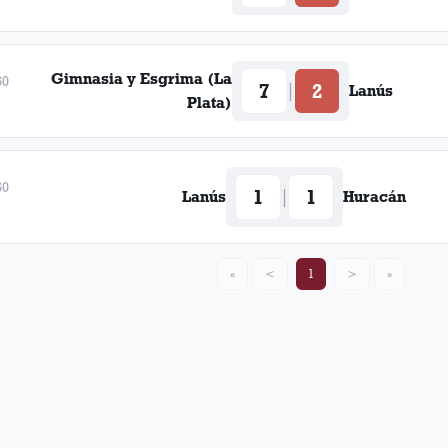
Gimnasia y Esgrima (La
60
7
2
|
Lanús
Plata)
60
1
1
|
Lanús
Huracán
«
<
1
>
»