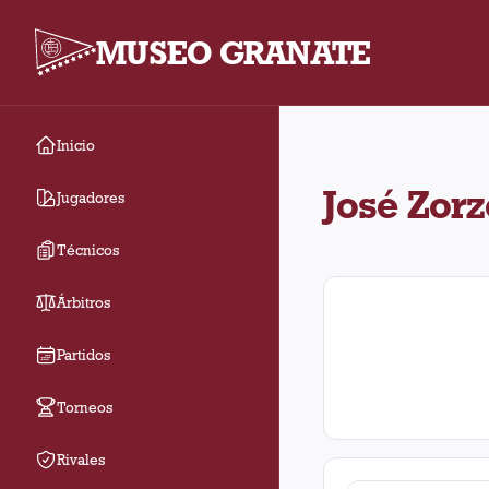
MUSEO GRANATE
Inicio
José Zorzenón dirigió 
José Zor
Jugadores
Técnicos
Árbitros
Partidos
Torneos
Rivales