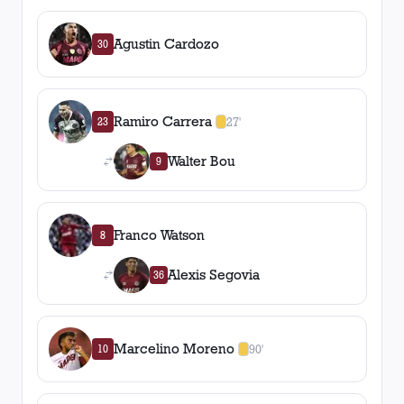
Agustin Cardozo
30
Ramiro Carrera
23
27'
1
amarilla
,
0
roja
s
Walter Bou
9
Franco Watson
8
Alexis Segovia
36
Marcelino Moreno
10
90'
1
amarilla
,
0
roja
s