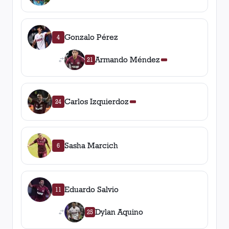
Gonzalo Pérez
4
Armando Méndez
21
Carlos Izquierdoz
24
Sasha Marcich
6
Eduardo Salvio
11
Dylan Aquino
25