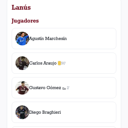
Lanús
Jugadores
Agustín Marchesín
Carlos Araujo
90'
1
amarilla
,
0
roja
s
Gustavo Gómez
2'
👟
1
asistencia
Diego Braghieri