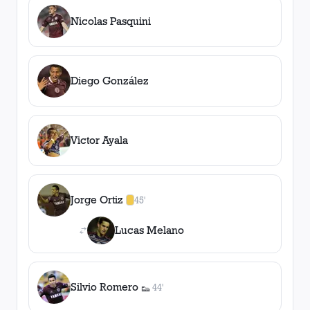
Nicolas Pasquini
Diego González
Victor Ayala
Jorge Ortiz
45'
1
amarilla
,
0
roja
s
Lucas Melano
Silvio Romero
44'
👟
1
asistencia