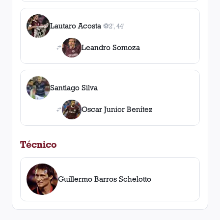
Lautaro Acosta
⚽
2', 44'
2
gol
es
, 2', 44'
Leandro Somoza
Santiago Silva
Oscar Junior Benítez
Técnico
Guillermo Barros Schelotto