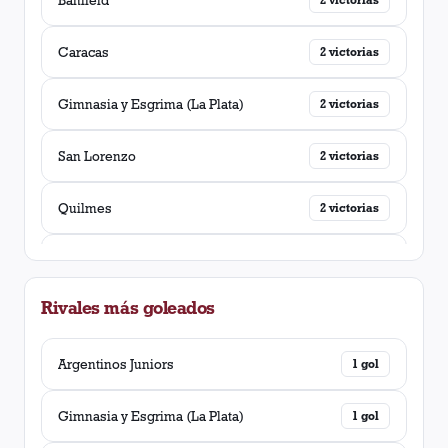
Caracas
2
victorias
Gimnasia y Esgrima (La Plata)
2
victorias
San Lorenzo
2
victorias
Quilmes
2
victorias
Belgrano (Córdoba)
2
victorias
Rivales más goleados
Rosario Central
2
victorias
Libertad
Argentinos Juniors
1
victoria
1
gol
Cerro Porteño
Gimnasia y Esgrima (La Plata)
1
victoria
1
gol