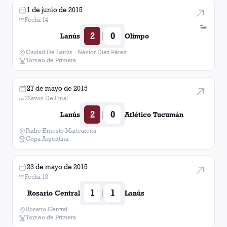
1 de junio de 2015
Fecha 14
Olimpo
1
victoria
👟
2
0
|
Lanús
Olimpo
Godoy Cruz
1
victoria
Ciudad De Lanús - Néstor Diaz Pérez
Torneo de Primera
27 de mayo de 2015
32avos De Final
2
0
|
Lanús
Atlético Tucumán
Padre Ernesto Martearena
Copa Argentina
23 de mayo de 2015
Fecha 13
1
1
|
Rosario Central
Lanús
Rosario Central
Torneo de Primera