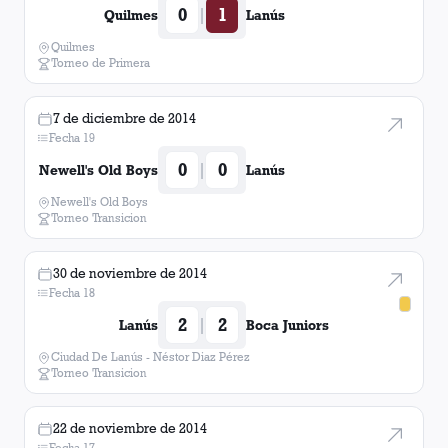
0
1
|
Quilmes
Lanús
Quilmes
Torneo de Primera
7 de diciembre de 2014
Fecha 19
0
0
|
Newell's Old Boys
Lanús
Newell's Old Boys
Torneo Transicion
30 de noviembre de 2014
Fecha 18
2
2
|
Lanús
Boca Juniors
Ciudad De Lanús - Néstor Diaz Pérez
Torneo Transicion
22 de noviembre de 2014
Fecha 17