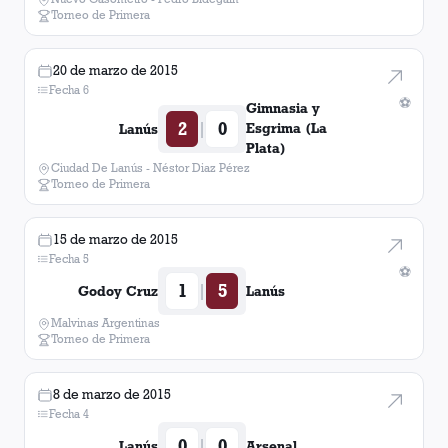
Torneo de Primera
20 de marzo de 2015
Fecha 6
⚽
Gimnasia y
2
0
|
Esgrima (La
Lanús
Plata)
Ciudad De Lanús - Néstor Diaz Pérez
Torneo de Primera
15 de marzo de 2015
Fecha 5
⚽
1
5
|
Godoy Cruz
Lanús
Malvinas Argentinas
Torneo de Primera
8 de marzo de 2015
Fecha 4
0
0
|
Lanús
Arsenal