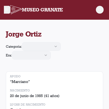
MUSEO GRANATE
Jorge Ortiz jugó 73 partidos para Lanús, convirtió 5 goles y r
Jorge Ortiz
Categoría:
Era:
APODO
“
Marciano
”
NACIMIENTO
20 de junio de 1985
(41 años)
LUGAR DE NACIMIENTO