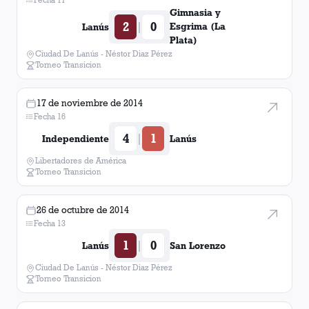
Gimnasia y
2
0
|
Esgrima (La
Lanús
Plata)
Ciudad De Lanús - Néstor Diaz Pérez
Torneo Transicion
17 de noviembre de 2014
Fecha 16
4
1
|
Independiente
Lanús
Libertadores de América
Torneo Transicion
26 de octubre de 2014
Fecha 13
1
0
|
Lanús
San Lorenzo
Ciudad De Lanús - Néstor Diaz Pérez
Torneo Transicion