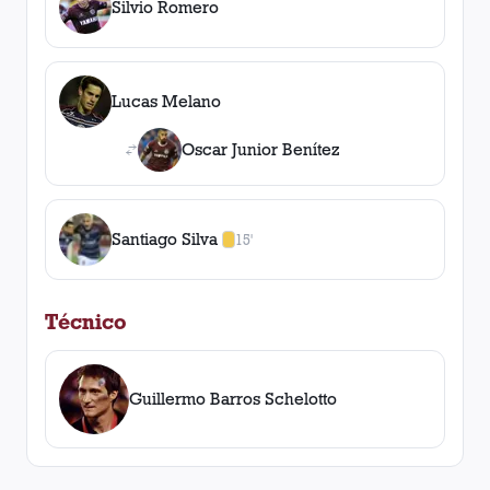
Silvio Romero
Lucas Melano
Oscar Junior Benítez
Santiago Silva
15'
1
amarilla
,
0
roja
s
Técnico
Guillermo Barros Schelotto