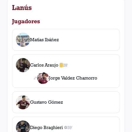
Lanús
Jugadores
Matías Ibáñez
Carlos Araujo
28'
1
amarilla
,
0
roja
s
Jorge Valdez Chamorro
Gustavo Gómez
Diego Braghieri
⚽
39'
1
gol
, 39'