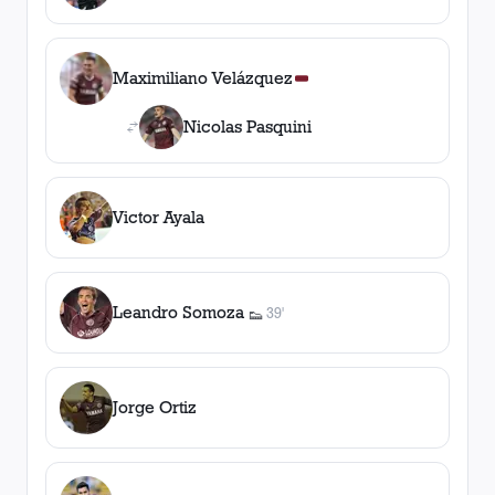
Maximiliano Velázquez
Nicolas Pasquini
Victor Ayala
Leandro Somoza
39'
👟
1
asistencia
Jorge Ortiz