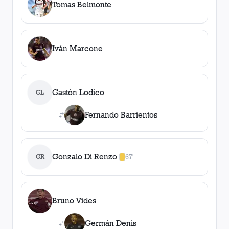
Tomas Belmonte
Iván Marcone
Gastón Lodico
GL
Fernando Barrientos
Gonzalo Di Renzo
GR
67'
1
amarilla
,
0
roja
s
Bruno Vides
Germán Denis