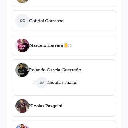
Gabriel Carrasco
GC
Marcelo Herrera
70'
1
amarilla
,
0
roja
s
Rolando García Guerreño
Nicolas Thaller
NT
Nicolas Pasquini