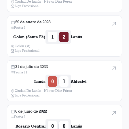
Ciudad De Lanús - Néstor Diaz Pérez
Liga Profesional
29 de enero de 2023
Fecha 1
1
2
|
Colon (Santa Fé)
Lanús
Colón (sf)
Liga Profesional
31 de julio de 2022
Fecha 11
0
1
|
Lanús
Aldosivi
Ciudad De Lanús - Néstor Diaz Pérez
Liga Profesional
6 de junio de 2022
Fecha 1
0
0
|
Rosario Central
Lanús