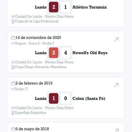
2
1
|
Lanús
Atlético Tucumán
Ciudad De Lanús - Néstor Diaz Pérez
Copa de la Liga Profesional
14 de noviembre de 2020
Grupos - Zona 4 - Fecha 3
2
4
|
Lanús
Newell's Old Boys
Ciudad De Lanús - Néstor Diaz Pérez
Copa Diego Armando Maradona
2 de febrero de 2019
Fecha 17
1
0
|
Lanús
Colon (Santa Fé)
Ciudad De Lanús - Néstor Diaz Pérez
Superliga Argentina
6 de mayo de 2018