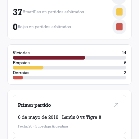
37
Amarillas en partidos arbitrados
0
Rojas en partidos arbitrados
Victorias
14
Empates
6
Derrotas
2
Primer partido
6 de mayo de 2018
·
Lanús
0
vs
Tigre
0
Fecha 26
-
Superliga Argentina