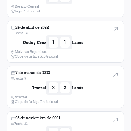
Rosario Central
Liga Profesional
24 de abril de 2022
Fecha 12
1
1
|
Godoy Cruz
Lanús
Malvinas Argentinas
Copa de la Liga Profesional
7 de marzo de 2022
Fecha 5
2
2
|
Arsenal
Lanús
Arsenal
Copa de la Liga Profesional
25 de noviembre de 2021
Fecha 22