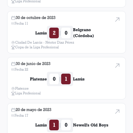
Liga Profesional
30 de octubre de 2023
Fecha 11
Belgrano
2
0
|
Lanús
(Córdoba)
Ciudad De Lanús - Néstor Diaz Pérez
Copa de la Liga Profesional
30 de junio de 2023
Fecha 22
0
1
|
Platense
Lanús
Platense
Liga Profesional
20 de mayo de 2023
Fecha 17
1
0
|
Lanús
Newell's Old Boys