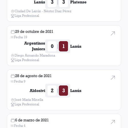
3
3
|
Lanús
Platense
Ciudad De Lanús - Néstor Diaz Pérez
Liga Profesional
29 de octubre de 2021
Fecha 19
Argentinos
0
1
|
Lanús
Juniors
Diego Armando Maradona
Liga Profesional
28 de agosto de 2021
Fecha 9
2
3
|
Aldosivi
Lanús
José María Minella
Liga Profesional
6 de marzo de 2021
Fecha 4