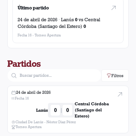
Último partido
24 de abril de 2026
·
Lanús
0
vs
Central
Córdoba (Santiago del Estero)
0
Fecha 16
-
Torneo Apertura
Partidos
Filtros
24 de abril de 2026
Fecha 16
Central Córdoba
0
0
|
(Santiago del
Lanús
Estero)
Ciudad De Lanús - Néstor Diaz Pérez
Torneo Apertura