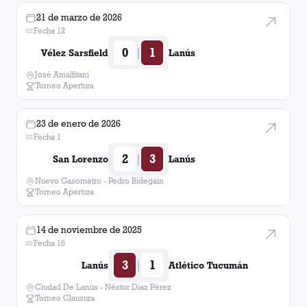
21 de marzo de 2026
Fecha 12
0
1
|
Vélez Sarsfield
Lanús
José Amalfitani
Torneo Apertura
23 de enero de 2026
Fecha 1
2
3
|
San Lorenzo
Lanús
Nuevo Gasometro - Pedro Bidegain
Torneo Apertura
14 de noviembre de 2025
Fecha 16
3
1
|
Lanús
Atlético Tucumán
Ciudad De Lanús - Néstor Diaz Pérez
Torneo Clausura