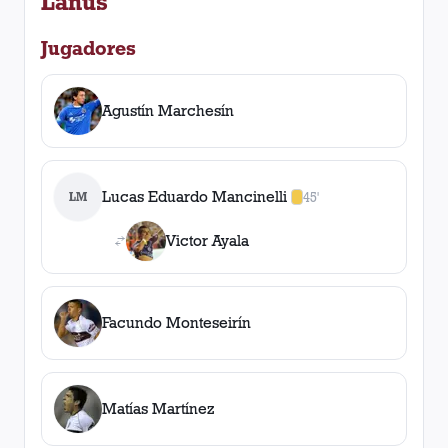
Lanús
Jugadores
Agustín Marchesín
Lucas Eduardo Mancinelli
LM
45'
1
amarilla
,
0
roja
s
Victor Ayala
Facundo Monteseirín
Matías Martínez